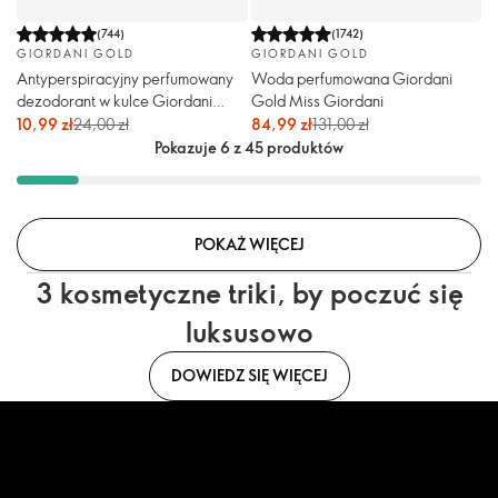
(
744
)
(
1742
)
GIORDANI GOLD
GIORDANI GOLD
Antyperspiracyjny perfumowany
Woda perfumowana Giordani
dezodorant w kulce Giordani
Gold Miss Giordani
Gold Miss Giordani
10,99 zł
24,00 zł
84,99 zł
131,00 zł
Pokazuje 6 z 45 produktów
POKAŻ WIĘCEJ
3 kosmetyczne triki, by poczuć się
luksusowo
DOWIEDZ SIĘ WIĘCEJ