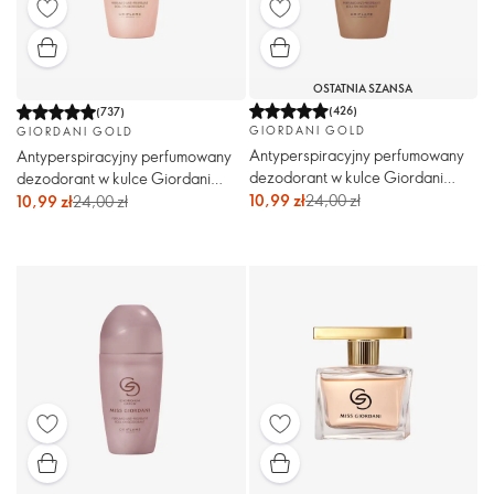
OSTATNIA SZANSA
(
426
)
(
737
)
GIORDANI GOLD
GIORDANI GOLD
Antyperspiracyjny perfumowany
Antyperspiracyjny perfumowany
dezodorant w kulce Giordani
dezodorant w kulce Giordani
Gold Mister Giordani
Gold Woman
10,99 zł
24,00 zł
10,99 zł
24,00 zł