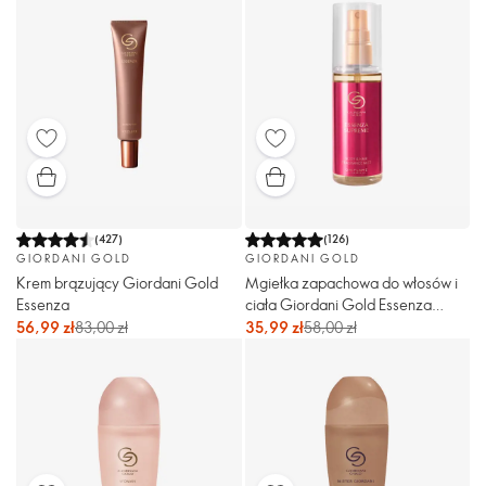
(
427
)
(
126
)
GIORDANI GOLD
GIORDANI GOLD
Krem brązujący Giordani Gold
Mgiełka zapachowa do włosów i
Essenza
ciała Giordani Gold Essenza
Supreme
56,99 zł
83,00 zł
35,99 zł
58,00 zł