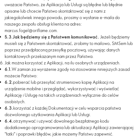
uważacie Państwo, że Aplikacja lub Usługi są błędne lub błędnie
opisane lub chcecie Państwo skontaktować się z nami z
jakiegokolwiek innego powodu, prosimy o wysłanie e-maila do
naszego zespołu obsługi klienta na adres:
marcus.fogel@oriflame.com.
5.3.
Jak będziemy się z Państwem komunikować.
Jeżeli będziemy
musieli się z Państwem skontaktować, zrobimy to mailowo, SMSem lub
poprzez przedpłaconą przesyłkę pocztową, używając danych
kontaktowych przekazanym nam przez Państwa.
Jak można korzystać z Aplikacji, na ilu osobnych urządzeniach.
6.1.
W zamian za wyrażenie zgody na stosowanie niniejszych zasad
możecie Państwo:
6.2.
pobierać lub przesyłać strumieniowo kopię Aplikacji na
urządzenie mobilne i przeglądać, wykorzystywać i wyświetlać
Aplikację i Usługę na takich urządzeniach wyłącznie do celów
osobistych.
6.3.
korzystać z każdej Dokumentacji w celu wsparcia państwa
dozwolonego użytkowania Aplikacji lub Usługi.
6.4.
otrzymywać i używać dowolnego bezpłatnego kodu
dodatkowego oprogramowania lub aktualizacji Aplikacji zawierającej
"łatki" i poprawki błędów, jakie możemy Państwu zapewnić.