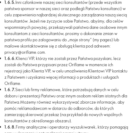
1.6.5.
Inni członkowie naszej sieci konsultantów (przede wszystkim
państwa sponsor w naszej sieci oraz podlegli Państwu konsultanci) w
celu zapewnienia najbardziej skutecznego zarządzania naszą siecią
konsultantów. Jeżeli nie życzycie sobie Państwo, abyśmy, dla celów
wspomnianych powyżej, przekazywali państwa dane osobowe innym
konsultantom z sieci konsultantów, prosimy o dokonanie zmian w
państwa profilu po zalogowaniu do „moje strony” (my pages) lub
mailowe skontaktowanie się z obsługą klienta pod adresem:
privacy@oriflame.com.
1.6.6.
Klienci VIP, którzy nie zostali przez Państwa pozyskani, lecz
zostali do Państwa przypisani przez Oriflame w momencie ich
rejestracji jako Klienta VIP, w celu umożliwienia Klientowi VIP kontaktu
z Państwem i uzyskania więcej informacji o produktach i usługach
Oriflame.
1.6.7.
Sieci lub firmy reklamowe, które potrzebują danych w celu
doboru i prezentacji Państwu oraz innym osobom reklam istotnych dla
Państwa.Możemy również wykorzystywać zbiorcze informacje, aby
pomóc reklamodawcom w dotarciu do odbiorców, do których
zamierzają skierować przekaz (na przykład do nowych wspólnych
konsultantów z określonego obszaru).
1.6.8.
Firmy analityczne i operatorzy wyszukiwarek, którzy pomagają