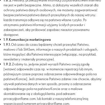
1.8.2.
Niestety, przekazywanie informacji za pośrednictwem Internetu
nie jest w pełni bezpieczne. Mimo, iż dołożymy wszelkich starań dla
ochrony państwa danych osobowych, nie możemy zagwarantować
bezpieczeństwa państwa danych przesyłanych do naszej witryny;
każda transmisja odbywa się na państwa własne ryzyko. Po
otrzymaniu państwa informacji użyjemy ścisłych procedur i
zabezpieczeń, aby próbować zapobiec nieautoryzowanemu
dostępowi.
1.9.
Komunikacja marketingowa
1.9.1.
Od czasu do czasu będziemy chcieli przesyłać Państwu,
mailowo i/lub SMSem, informacje o naszych produktach i usługach,
które mogą być dla Państwa interesujące (włączając, na przykład,
newslettery i materiały promocyjne).
1.9.2.
Zrobimy to, jedynie jeżeli wyrazili Państwo swoją zgodę
[wstawić odpowiedni czas np. w momencie rejestracji lub innym,
późniejszym czasie poprzez odznaczenie odpowiedniego pola na
państwa Koncie]. Jeśli zmienicie Państwo zdanie i nie chcecie, abyśmy
używali państwa danych w ten sposób, prosimy o odznaczenie
odpowiedniego pola na państwa Koncie oraz o mailowe
skontaktowanie się z obsługą klienta, pod adresem:
privacy@oriflame.com
; lub kontakt z naszą telefoniczną linią
wsparcia pod numerem privacy@oriflame.com
;