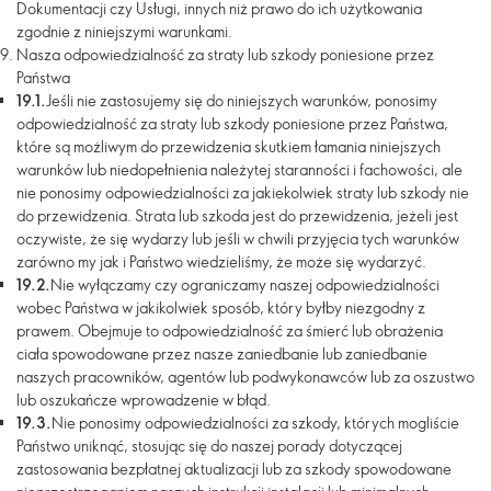
Dokumentacji czy Usługi, innych niż prawo do ich użytkowania
zgodnie z niniejszymi warunkami.
Nasza odpowiedzialność za straty lub szkody poniesione przez
Państwa
19.1.
Jeśli nie zastosujemy się do niniejszych warunków, ponosimy
odpowiedzialność za straty lub szkody poniesione przez Państwa,
które są możliwym do przewidzenia skutkiem łamania niniejszych
warunków lub niedopełnienia należytej staranności i fachowości, ale
nie ponosimy odpowiedzialności za jakiekolwiek straty lub szkody nie
do przewidzenia. Strata lub szkoda jest do przewidzenia, jeżeli jest
oczywiste, że się wydarzy lub jeśli w chwili przyjęcia tych warunków
zarówno my jak i Państwo wiedzieliśmy, że może się wydarzyć.
19.2.
Nie wyłączamy czy ograniczamy naszej odpowiedzialności
wobec Państwa w jakikolwiek sposób, który byłby niezgodny z
prawem. Obejmuje to odpowiedzialność za śmierć lub obrażenia
ciała spowodowane przez nasze zaniedbanie lub zaniedbanie
naszych pracowników, agentów lub podwykonawców lub za oszustwo
lub oszukańcze wprowadzenie w błąd.
19.3.
Nie ponosimy odpowiedzialności za szkody, których mogliście
Państwo uniknąć, stosując się do naszej porady dotyczącej
zastosowania bezpłatnej aktualizacji lub za szkody spowodowane