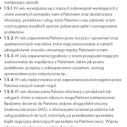
następujący sposób:
1.5.1.
W celu wywiązania się z naszych zobowiązań wynikających z
umów zawartych pomiędzy nami a Państwem oraz dostarczania
informacji, produktów i usług, które Państwo u nas zamówili, w tym
rozstrzygania wszelkich sporów, pobierania opłat i rozwiązywania
problemów;
1.5.2.
W celu zapewnienia Państwu praw, korzyści i uprawnień oraz
spełnienia innych warunków, które mają zastosowanie w ramach
jakiegokolwiek stosunku umownego między Państwem a nami;
1.5.3.
W celu zapewnienia zgodności z innymi przepisami mającymi
zastosowanie do współpracy z Państwem, takimi jak prawo
podatkowe, przepisy o zabezpieczeniu socjalnym, wymogi
sprawozdawczości statystycznej itp.;
1.5.4.
W celu nadzorowania oraz zapewnienia przestrzegania przez
Państwa naszych zasad i reguł;
1.5.5.
W celu dostarczania Państwu informacji o produktach lub
usługach, które w naszym odczuciu mogą Państwa zainteresować.
Będziemy docierać do Państwa, jedynie drogą elektroniczną
(mailowo lub przez SMS), z informacjami na temat produktów lub
usług podobnych do tych, które były już przedmiotem sprzedaży
bądź negocjacji dotyczących sprzedaży na Państwa rzecz.
Więcej