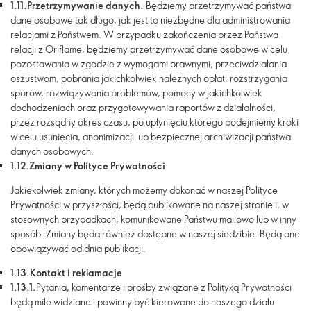
1.11.
Przetrzymywanie danych.
Będziemy przetrzymywać państwa
dane osobowe tak długo, jak jest to niezbędne dla administrowania
relacjami z Państwem. W przypadku zakończenia przez Państwa
relacji z Oriflame, będziemy przetrzymywać dane osobowe w celu
pozostawania w zgodzie z wymogami prawnymi, przeciwdziałania
oszustwom, pobrania jakichkolwiek należnych opłat, rozstrzygania
sporów, rozwiązywania problemów, pomocy w jakichkolwiek
dochodzeniach oraz przygotowywania raportów z działalności,
przez rozsądny okres czasu, po upłynięciu którego podejmiemy kroki
w celu usunięcia, anonimizacji lub bezpiecznej archiwizacji państwa
danych osobowych.
1.12.
Zmiany w Polityce Prywatności
Jakiekolwiek zmiany, których możemy dokonać w naszej Polityce
Prywatności w przyszłości, będą publikowane na naszej stronie i, w
stosownych przypadkach, komunikowane Państwu mailowo lub w inny
sposób. Zmiany będą również dostępne w naszej siedzibie. Będą one
obowiązywać od dnia publikacji.
1.13.
Kontakt i reklamacje
1.13.1.
Pytania, komentarze i prośby związane z Polityką Prywatności
będą mile widziane i powinny być kierowane do naszego działu