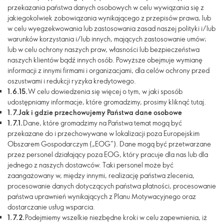
przekazania państwa danych osobowych w celu wywiązania się z
jakiegokolwiek zobowiązania wynikającego z przepisów prawa, lub
w celu wyegzekwowania lub zastosowania zasad naszej polityki i/lub
warunków korzystania i/lub innych, mających zastosowanie umów;
lub w celu ochrony naszych praw, własności lub bezpieczeństwa
naszych klientów bądź innych osób. Powyższe obejmuje wymianę
informacji z innymi firmami i organizacjami, dla celów ochrony przed
oszustwami i redukcji ryzyka kredytowego.
1.6.15.
W celu dowiedzenia się więcej o tym, w jaki sposób
udostępniamy informacje, które gromadzimy, prosimy kliknąć tutaj.
1.7.
Jak i gdzie przechowujemy Państwa dane osobowe
1.7.1.
Dane, które gromadzimy na Państwa temat mogą być
przekazane do i przechowywane w lokalizacji poza Europejskim
Obszarem Gospodarczym („EOG”). Dane mogą być przetwarzane
przez personel działający poza EOG, który pracuje dla nas lub dla
jednego z naszych dostawców. Taki personel może być
zaangażowany w, między innymi, realizację państwa zlecenia,
procesowanie danych dotyczących państwa płatności, procesowanie
państwa uprawnień wynikających z Planu Motywacyjnego oraz
dostarczanie usług wsparcia.
1.7.2.
Podejmiemy wszelkie niezbędne kroki w celu zapewnienia, iż