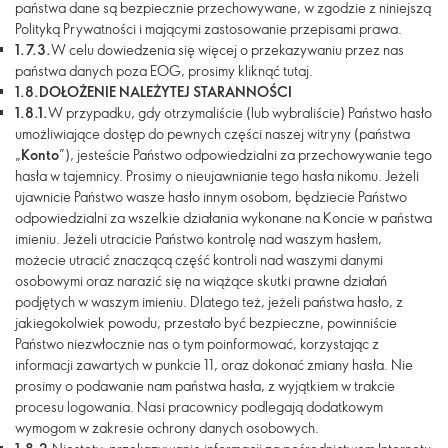
państwa dane są bezpiecznie przechowywane, w zgodzie z niniejszą
Polityką Prywatności i mającymi zastosowanie przepisami prawa.
1.7.3.
W celu dowiedzenia się więcej o przekazywaniu przez nas
państwa danych poza EOG, prosimy kliknąć tutaj.
1.8.
DOŁOŻENIE NALEŻYTEJ STARANNOŚCI
1.8.1.
W przypadku, gdy otrzymaliście (lub wybraliście) Państwo hasło
umożliwiające dostęp do pewnych części naszej witryny (państwa
„
Konto
”), jesteście Państwo odpowiedzialni za przechowywanie tego
hasła w tajemnicy. Prosimy o nieujawnianie tego hasła nikomu. Jeżeli
ujawnicie Państwo wasze hasło innym osobom, będziecie Państwo
odpowiedzialni za wszelkie działania wykonane na Koncie w państwa
imieniu. Jeżeli utracicie Państwo kontrolę nad waszym hasłem,
możecie utracić znaczącą część kontroli nad waszymi danymi
osobowymi oraz narazić się na wiążące skutki prawne działań
podjętych w waszym imieniu. Dlatego też, jeżeli państwa hasło, z
jakiegokolwiek powodu, przestało być bezpieczne, powinniście
Państwo niezwłocznie nas o tym poinformować, korzystając z
informacji zawartych w punkcie 11, oraz dokonać zmiany hasła. Nie
prosimy o podawanie nam państwa hasła, z wyjątkiem w trakcie
procesu logowania. Nasi pracownicy podlegają dodatkowym
wymogom w zakresie ochrony danych osobowych.