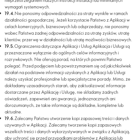
nieprzestrzeganiem naszych instrukcji instalacji lub minimalnych
wymagań systemowych.
19.4.
Nie ponosimy odpowiedzialności za straty wynikłe w ramach
działalności gospodarczej. Jeżeli korzystacie Państwo z Aplikacji w
celach komercyjnych, biznesowych lub odsprzedaży, nie ponosimy
wobec Państwa żadnej odpowiedzialności za utratę zysków, utratę
klientów, przerwę w działalności lub utratę możliwości biznesowych.
19.5.
Ograniczenia dotyczące Aplikacji i Usług Aplikacja i Usługi są
przeznaczone wyłącznie do ogólnych celów informacyjnych i
rozrywkowych. Nie oferują porad, na których powinni Państwo
polegać. Przed podjęciem lub powstrzymaniem się od jakichkolwiek
działań na podstawie informacji uzyskanych z Aplikacji lub Usługi
należy uzyskać profesjonalne lub specjalistyczne porady. Mimo, że
dokładamy uzasadnionych starań, aby zaktualizować informacje
dostarczane przez Aplikację i Usługę, nie składamy żadnych
oświadczeń, zapewnień ani gwarancji, jednoznacznych ani
dorozumianych, że takie informacje są dokładne, kompletne lub
aktualne.
19.6.
Zalecamy Państwu utworzenie kopi zapasowej treści i danych
używanych w Aplikacji. Zalecamy tworzenie kopii zapasowych
wszelkich treści i danych wykorzystywanych w związku z Aplikacją,
aby uchronić się przed przypadkami problemów z Aplikacją lub