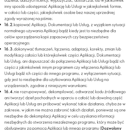
udzielać dalszych licencji, wypożyczać, dostarczać lub w jakikolwiek
inny sposób udostępniać Aplikację lub Usługi w jakiejkolwiek formie,
w całości lub części, jakiejkolwiek osobie bez naszej uprzedniej
zgody wyrażonej na piśmie;
16.2.
kopiować Aplikacji, Dokumentacji lub Usług, z wyjątkiem sytuacji
normalnego używania Aplikacji bądź kiedy jest to niezbędne dla
celów sporządzenia kopii zapasowych czy bezpieczeństwa
operacyjnego;
16.3.
dokonywać tłumaczeń, łączenia, adaptacji, korekty, zmian lub
modyfikacji całości lub którejkolwiek części Aplikacji, Dokumentacji
lub Usług, ani dopuszczać do połączenia Aplikacji lub Usługi bądź ich
części z jakimkolwiek innym programem czy włączenia Aplikacji lub
Usługi bądź ich części do innego programu, z wyłączeniem sytuacji,
gdy jest to niezbędne dla użytkowania Aplikacji lub Usług na
urządzeniach, zgodnie z niniejszymi warunkami;
16.4.
nie rozrupowywać, dekompilować, odtwarzać kodu źródłowego
ani tworzyć dzieł pochodnych w oparciu o całość lub dowolną część
Aplikacji lub Usług ani próbować wykonać takie działania, chyba że w
zakresie, w jakim nie można zabronić takich działań, ponieważ są one
niezbędne do dekompilacji Aplikacji w celu uzyskania informacji
niezbędnych do stworzenia niezależnego programu, który może być
obsługiwany za pomocą Aplikacji lub innego programu (
Dozwolony