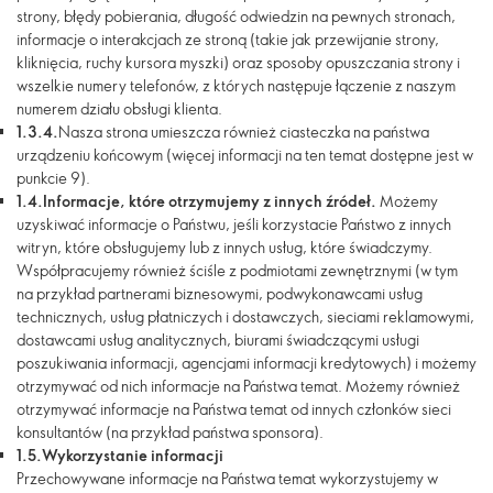
strony, błędy pobierania, długość odwiedzin na pewnych stronach,
informacje o interakcjach ze stroną (takie jak przewijanie strony,
kliknięcia, ruchy kursora myszki) oraz sposoby opuszczania strony i
wszelkie numery telefonów, z których następuje łączenie z naszym
numerem działu obsługi klienta.
1.3.4.
Nasza strona umieszcza również ciasteczka na państwa
urządzeniu końcowym (więcej informacji na ten temat dostępne jest w
punkcie 9).
1.4.
Informacje, które otrzymujemy z innych źródeł.
Możemy
uzyskiwać informacje o Państwu, jeśli korzystacie Państwo z innych
witryn, które obsługujemy lub z innych usług, które świadczymy.
Współpracujemy również ściśle z podmiotami zewnętrznymi (w tym
na przykład partnerami biznesowymi, podwykonawcami usług
technicznych, usług płatniczych i dostawczych, sieciami reklamowymi,
dostawcami usług analitycznych, biurami świadczącymi usługi
poszukiwania informacji, agencjami informacji kredytowych) i możemy
otrzymywać od nich informacje na Państwa temat. Możemy również
otrzymywać informacje na Państwa temat od innych członków sieci
konsultantów (na przykład państwa sponsora).
1.5.
Wykorzystanie informacji
Przechowywane informacje na Państwa temat wykorzystujemy w