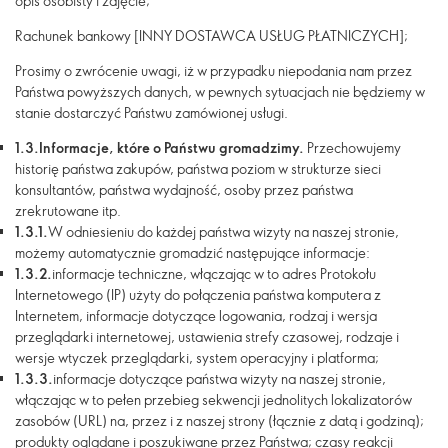
opis osobisty i zdjęcie;
Rachunek bankowy [INNY DOSTAWCA USŁUG PŁATNICZYCH];
Prosimy o zwrócenie uwagi, iż w przypadku niepodania nam przez
Państwa powyższych danych, w pewnych sytuacjach nie będziemy w
stanie dostarczyć Państwu zamówionej usługi.
1.3.
Informacje, które o Państwu gromadzimy.
Przechowujemy
historię państwa zakupów, państwa poziom w strukturze sieci
konsultantów, państwa wydajność, osoby przez państwa
zrekrutowane itp.
1.3.1.
W odniesieniu do każdej państwa wizyty na naszej stronie,
możemy automatycznie gromadzić następujące informacje:
1.3.2.
informacje techniczne, włączając w to adres Protokołu
Internetowego (IP) użyty do połączenia państwa komputera z
Internetem, informacje dotyczące logowania, rodzaj i wersja
przeglądarki internetowej, ustawienia strefy czasowej, rodzaje i
wersje wtyczek przeglądarki, system operacyjny i platforma;
1.3.3.
informacje dotyczące państwa wizyty na naszej stronie,
włączając w to pełen przebieg sekwencji jednolitych lokalizatorów
zasobów (URL) na, przez i z naszej strony (łącznie z datą i godziną);
produkty oglądane i poszukiwane przez Państwa; czasy reakcji