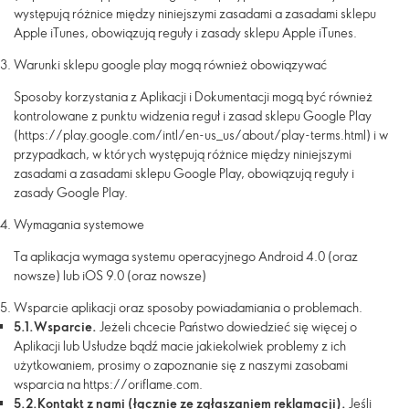
występują różnice między niniejszymi zasadami a zasadami sklepu
Apple iTunes, obowiązują reguły i zasady sklepu Apple iTunes.
Warunki sklepu google play mogą również obowiązywać
Sposoby korzystania z Aplikacji i Dokumentacji mogą być również
kontrolowane z punktu widzenia reguł i zasad sklepu Google Play
(https://play.google.com/intl/en-us_us/about/play-terms.html) i w
przypadkach, w których występują różnice między niniejszymi
zasadami a zasadami sklepu Google Play, obowiązują reguły i
zasady Google Play.
Wymagania systemowe
Ta aplikacja wymaga systemu operacyjnego
Android
4.0 (oraz
nowsze
) lub
iOS 9.0
(oraz nowsze)
Wsparcie aplikacji oraz sposoby powiadamiania o problemach.
5.1.
Wsparcie.
Jeżeli chcecie Państwo dowiedzieć się więcej o
Aplikacji lub Usłudze bądź macie jakiekolwiek problemy z ich
użytkowaniem, prosimy o zapoznanie się z naszymi zasobami
wsparcia na https://oriflame.com.
5.2.
Kontakt z nami (łącznie ze zgłaszaniem reklamacji).
Jeśli