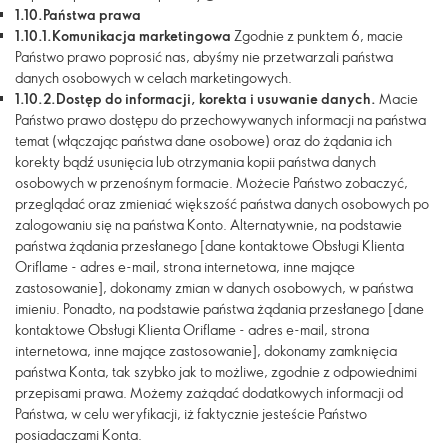
1.10.
Państwa prawa
1.10.1.
Komunikacja marketingowa
Zgodnie z punktem 6, macie
Państwo prawo poprosić nas, abyśmy nie przetwarzali państwa
danych osobowych w celach marketingowych.
1.10.2.
Dostęp do informacji, korekta i usuwanie danych.
Macie
Państwo prawo dostępu do przechowywanych informacji na państwa
temat (włączając państwa dane osobowe) oraz do żądania ich
korekty bądź usunięcia lub otrzymania kopii państwa danych
osobowych w przenośnym formacie. Możecie Państwo zobaczyć,
przeglądać oraz zmieniać większość państwa danych osobowych po
zalogowaniu się na państwa Konto. Alternatywnie, na podstawie
państwa żądania przesłanego [dane kontaktowe Obsługi Klienta
Oriflame - adres e-mail, strona internetowa, inne mające
zastosowanie], dokonamy zmian w danych osobowych, w państwa
imieniu. Ponadto, na podstawie państwa żądania przesłanego [dane
kontaktowe Obsługi Klienta Oriflame - adres e-mail, strona
internetowa, inne mające zastosowanie], dokonamy zamknięcia
państwa Konta, tak szybko jak to możliwe, zgodnie z odpowiednimi
przepisami prawa. Możemy zażądać dodatkowych informacji od
Państwa, w celu weryfikacji, iż faktycznie jesteście Państwo
posiadaczami Konta.