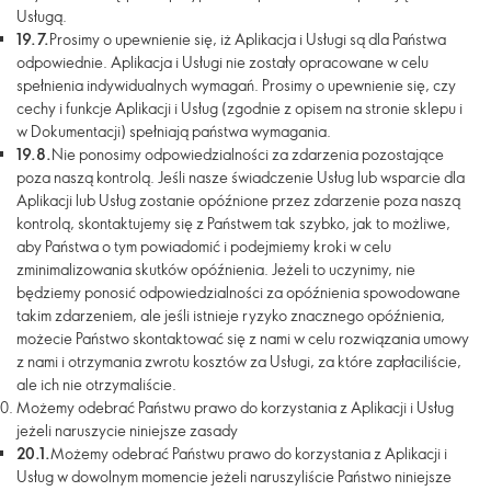
Usługą.
19.7.
Prosimy o upewnienie się, iż Aplikacja i Usługi są dla Państwa
odpowiednie. Aplikacja i Usługi nie zostały opracowane w celu
spełnienia indywidualnych wymagań. Prosimy o upewnienie się, czy
cechy i funkcje Aplikacji i Usług (zgodnie z opisem na stronie sklepu i
w Dokumentacji) spełniają państwa wymagania.
19.8.
Nie ponosimy odpowiedzialności za zdarzenia pozostające
poza naszą kontrolą. Jeśli nasze świadczenie Usług lub wsparcie dla
Aplikacji lub Usług zostanie opóźnione przez zdarzenie poza naszą
kontrolą, skontaktujemy się z Państwem tak szybko, jak to możliwe,
aby Państwa o tym powiadomić i podejmiemy kroki w celu
zminimalizowania skutków opóźnienia. Jeżeli to uczynimy, nie
będziemy ponosić odpowiedzialności za opóźnienia spowodowane
takim zdarzeniem, ale jeśli istnieje ryzyko znacznego opóźnienia,
możecie Państwo skontaktować się z nami w celu rozwiązania umowy
z nami i otrzymania zwrotu kosztów za Usługi, za które zapłaciliście,
ale ich nie otrzymaliście.
Możemy odebrać Państwu prawo do korzystania z Aplikacji i Usług
jeżeli naruszycie niniejsze zasady
20.1.
Możemy odebrać Państwu prawo do korzystania z Aplikacji i
Usług w dowolnym momencie jeżeli naruszyliście Państwo niniejsze