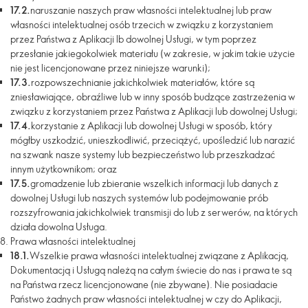
17.2.
naruszanie naszych praw własności intelektualnej lub praw
własności intelektualnej osób trzecich w związku z korzystaniem
przez Państwa z Aplikacji lb dowolnej Usługi, w tym poprzez
przesłanie jakiegokolwiek materiału (w zakresie, w jakim takie użycie
nie jest licencjonowane przez niniejsze warunki);
17.3.
rozpowszechnianie jakichkolwiek materiałów, które są
zniesławiające, obraźliwe lub w inny sposób budzące zastrzeżenia w
związku z korzystaniem przez Państwa z Aplikacji lub dowolnej Usługi;
17.4.
korzystanie z Aplikacji lub dowolnej Usługi w sposób, który
mógłby uszkodzić, unieszkodliwić, przeciążyć, upośledzić lub narazić
na szwank nasze systemy lub bezpieczeństwo lub przeszkadzać
innym użytkownikom; oraz
17.5.
gromadzenie lub zbieranie wszelkich informacji lub danych z
dowolnej Usługi lub naszych systemów lub podejmowanie prób
rozszyfrowania jakichkolwiek transmisji do lub z serwerów, na których
działa dowolna Usługa.
Prawa własności intelektualnej
18.1.
Wszelkie prawa własności intelektualnej związane z Aplikacją,
Dokumentacją i Usługą należą na całym świecie do nas i prawa te są
na Państwa rzecz licencjonowane (nie zbywane). Nie posiadacie
Państwo żadnych praw własności intelektualnej w czy do Aplikacji,