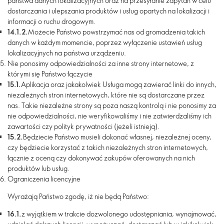
państwa danych lokalizacyjnych oraz na przesyłanie zapytań w celu
dostarczania i ulepszania produktów i usług opartych na lokalizacji i
informacji o ruchu drogowym.
14.1.2.
Możecie Państwo powstrzymać nas od gromadzenia takich
danych w każdym momencie, poprzez wyłączenie ustawień usług
lokalizacyjnych na państwa urządzeniu.
Nie ponosimy odpowiedzialności za inne strony internetowe, z
którymi się Państwo łączycie
15.1.
Aplikacja oraz jakakolwiek Usługa mogą zawierać linki do innych,
niezależnych stron internetowych, które nie są dostarczane przez
nas. Takie niezależne strony są poza naszą kontrolą i nie ponosimy za
nie odpowiedzialności, nie weryfikowaliśmy i nie zatwierdzaliśmy ich
zawartości czy polityk prywatności (jeżeli istnieją).
15.2.
Będziecie Państwo musieli dokonać własnej, niezależnej oceny,
czy będziecie korzystać z takich niezależnych stron internetowych,
łącznie z oceną czy dokonywać zakupów oferowanych na nich
produktów lub usług.
Ograniczenia licencyjne
Wyrażają Państwo zgodę, iż nie będą Państwo:
16.1.
z wyjątkiem w trakcie dozwolonego udostępniania, wynajmować,