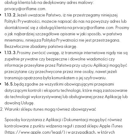
obsługi klienta lub na dedykowany adres mailowy:
privacy@oriflame.com
.
1.13.2.
Jeżeli uważacie Państwo, iż nie przestrzegamy niniejszej
Polityki Prywatności, możecie napisać do nas na powyższy adres lub
skontaktować się z obsługą klienta na privacy@oriflame.com
. Prosimy
o jak najbardziej szczegółowe opisanie w jaki sposób, w państwa
mniemaniu, niniejsza Polityka Prywatności nie jest przestrzegana.
Bezzwłocznie zbadamy państwa skargę.
1.13.3.
Prosimy zwrócić uwagę, iż transmisje internetowe nigdy nie są
zupełnie prywatne czy bezpieczne i dowolne wiadomości czy
informacje przesyłane przez Państwa przy użyciu Aplikacji mogą być
przeczytane czy przechwycone przez inne osoby, nawet jeżeli
transmisja opatrzona była komunikatem o jej szyfrowaniu.
16.5.
będą zgodne ze wszystkimi obowiązującymi przepisami
dotyczącymi kontroli i eksportu technologii, które mają zastosowanie
do technologii wykorzystywanej lub obsługiwanej przez Aplikację lub
dowolną Usługę.
Warunki sklepu itunes mogą również obowiązywać
Sposoby korzystania z Aplikacji i Dokumentacji mogą być również
kontrolowane z punktu widzenia reguł i zasad sklepu Apple iTunes
(https://www.apple.com/legal/) i w przypadkach, w których