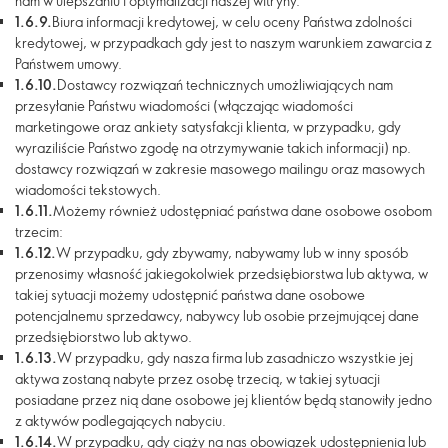
nam w ulepszaniu i optymalizacji naszej witryny.
1.6.9.
Biura informacji kredytowej, w celu oceny Państwa zdolności
kredytowej, w przypadkach gdy jest to naszym warunkiem zawarcia z
Państwem umowy.
1.6.10.
Dostawcy rozwiązań technicznych umożliwiających nam
przesyłanie Państwu wiadomości (włączając wiadomości
marketingowe oraz ankiety satysfakcji klienta, w przypadku, gdy
wyraziliście Państwo zgodę na otrzymywanie takich informacji) np.
dostawcy rozwiązań w zakresie masowego mailingu oraz masowych
wiadomości tekstowych.
1.6.11.
Możemy również udostępniać państwa dane osobowe osobom
trzecim:
1.6.12.
W przypadku, gdy zbywamy, nabywamy lub w inny sposób
przenosimy własność jakiegokolwiek przedsiębiorstwa lub aktywa, w
takiej sytuacji możemy udostępnić państwa dane osobowe
potencjalnemu sprzedawcy, nabywcy lub osobie przejmującej dane
przedsiębiorstwo lub aktywo.
1.6.13.
W przypadku, gdy nasza firma lub zasadniczo wszystkie jej
aktywa zostaną nabyte przez osobę trzecią, w takiej sytuacji
posiadane przez nią dane osobowe jej klientów będą stanowiły jedno
z aktywów podlegających nabyciu.
1.6.14.
W przypadku, gdy ciąży na nas obowiązek udostępnienia lub