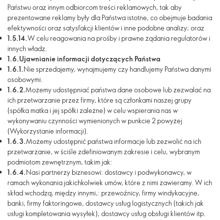
Państwu oraz innym odbiorcom treści reklamowych, tak aby
prezentowane reklamy były dla Państwa istotne, co obejmuje badania
efektywności oraz satysfakcji klientów i inne podobne analizy; oraz
1.5.14.
W celu reagowania na prośby i prawne żądania regulatorów i
innych władz.
1.6.
Ujawnianie informacji dotyczących Państwa
1.6.1.
Nie sprzedajemy, wynajmujemy czy handlujemy Państwa danymi
osobowymi.
1.6.2.
Możemy udostępniać państwa dane osobowe lub zezwalać na
ich przetwarzanie przez firmy, które są członkami naszej grupy
(spółka matka i jej spółki zależne) w celu wspierania nas w
wykonywaniu czynności wymienionych w punkcie 2 powyżej
(Wykorzystanie informacji).
1.6.3.
Możemy udostępnić państwa informacje lub zezwolić na ich
przetwarzanie, w ściśle zdefiniowanym zakresie i celu, wybranym
podmiotom zewnętrznym, takim jak:
1.6.4.
Nasi partnerzy biznesowi: dostawcy i podwykonawcy, w
ramach wykonania jakichkolwiek umów, które z nimi zawieramy. W ich
skład wchodzą, między innymi,: przewoźnicy, firmy windykacyjne,
banki, firmy faktoringowe, dostawcy usług logistycznych (takich jak
usługi kompletowania wysyłek), dostawcy usług obsługi klientów itp.