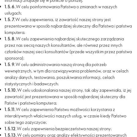
informacji znajduje się w punkcie 6 poniżej;
1.5.6.
W celu poinformowania Państwa o zmianach w naszych
usługach;
1.5.7.
W celu zapewnienia, iż zawartość naszej strony jest
prezentowana w sposób najbardziej skuteczny dla Państwa i państwa
komputera;
1.5.8.
W celu zapewnienia najbardziej skutecznego zarządzania
przez nas siecią naszych konsultantów, ale również przez innych
członków naszej sieci konsultantów (przede wszystkim przez państwa
sponsora);
1.5.9.
W celu administrowania naszą stroną dla potrzeb
wewnętrznych, w tym dla rozwiązywania problemów, oraz w celach
analizy danych, testowania, poszukiwania informacji, celach
statystycznych i badawczych;
1.5.10.
W celu udoskonalania naszej strony, tak aby zapewniała, iż jej
zawartość jest prezentowana w sposób najbardziej skuteczny dla
Państw i państwa komputera;
1.5.11.
W celu zapewnienia Państwu możliwości korzystania z
interaktywnych właściwości naszych usług, w czasie kiedy Państwo
sobie tego zażyczycie;
1.5.12.
W celu zapewnienia bezpieczeństwa naszej strony;
1.5.13.
W celu pomiaru oraz analizy efektywności prezentowanych