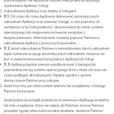
poinformujemy, nie będziecie Państwo mieli prawa do dalszego
użytkowania Aplikacji i Usługi.
Uaktualnienia Aplikacji oraz zmiany w Usługach
11.1.
Od czasu do czasu będziemy dokonywać automatycznych
uaktualnień Aplikacji oraz zmieniać Usługę, w celu poprawy ich
wydajności oraz funkcjonalności, dostosowania do zmian systemu
operacyjnego lub reagowania na kwestie związane z
bezpieczeństwem. Alternatywnie, możemy poprosić Państwa o
uaktualnienie Aplikacji z powyższych powodów.
11.2.
Jeżeli zdecydujecie Państwo o nieinstalowaniu takich uaktualnień
bądź wybierzecie opcję automatycznych uaktualnień, możecie nie
być w stanie kontynuować korzystania z Aplikacji lub Usługi.
11.3.
Aplikacja będzie zawsze współpracować z bieżącą lub
poprzednią wersją systemu operacyjnego (który może od czasu do
czasu podlegać aktualizacjom) i będzie zgodna z opisem
dostarczonym Państwu przy zakupie.
Jeżeli ktoś inny jest właścicielem telefonu lub urządzenia, z którego
Państwo korzystacie
Jeżeli pobierzecie bądź prześlecie strumieniowo Aplikację na telefon
lub inne urządzenie, które nie należy do Państwa, musicie Państwo
posiadać zgodę właściciela na takie działanie. Jesteście Państwo