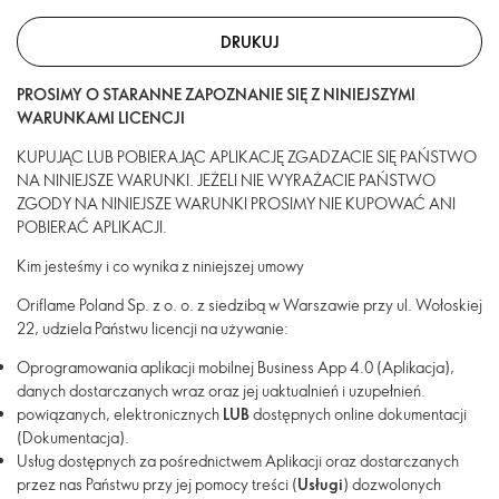
DRUKUJ
PROSIMY O STARANNE ZAPOZNANIE SIĘ Z NINIEJSZYMI
WARUNKAMI LICENCJI
KUPUJĄC LUB POBIERAJĄC APLIKACJĘ ZGADZACIE SIĘ PAŃSTWO
NA NINIEJSZE WARUNKI. JEŻELI NIE WYRAŻACIE PAŃSTWO
ZGODY NA NINIEJSZE WARUNKI PROSIMY NIE KUPOWAĆ ANI
POBIERAĆ APLIKACJI.
Kim jesteśmy i co wynika z niniejszej umowy
Oriflame Poland Sp. z o. o. z siedzibą w Warszawie przy ul. Wołoskiej
22
,
udziela Państwu licencji na używanie:
Oprogramowania aplikacji mobilnej Business App 4.0 (
Aplikacja
),
danych dostarczanych wraz oraz jej uaktualnień i uzupełnień.
powiązanych, elektronicznych
LUB
dostępnych online dokumentacji
(
Dokumentacja
).
Usług dostępnych za pośrednictwem Aplikacji oraz dostarczanych
przez nas Państwu przy jej pomocy treści (
Usługi
)
dozwolonych