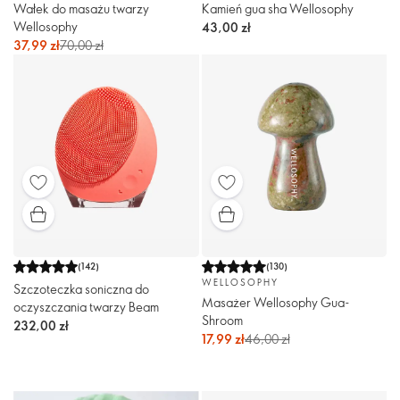
Wałek do masażu twarzy
Kamień gua sha Wellosophy
Wellosophy
43,00 zł
37,99 zł
70,00 zł
(
142
)
(
130
)
WELLOSOPHY
Szczoteczka soniczna do
Masażer Wellosophy Gua-
oczyszczania twarzy Beam
Shroom
232,00 zł
17,99 zł
46,00 zł