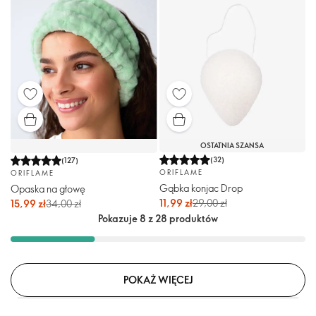
OSTATNIA SZANSA
(
32
)
(
127
)
ORIFLAME
ORIFLAME
Gąbka konjac Drop
Opaska na głowę
11,99 zł
29,00 zł
15,99 zł
34,00 zł
Pokazuje 8 z 28 produktów
POKAŻ WIĘCEJ