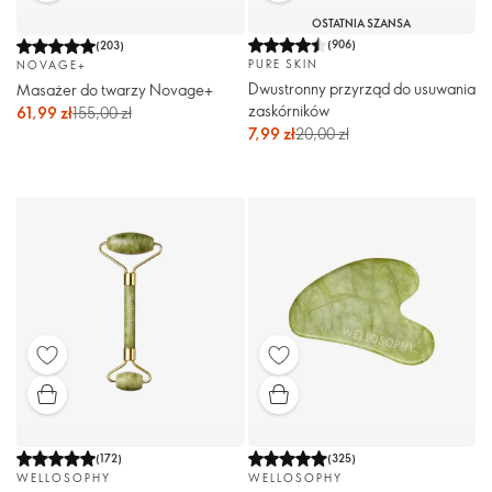
OSTATNIA SZANSA
(
906
)
(
203
)
PURE SKIN
NOVAGE+
Dwustronny przyrząd do usuwania
Masażer do twarzy Novage+
zaskórników
61,99 zł
155,00 zł
7,99 zł
20,00 zł
(
172
)
(
325
)
WELLOSOPHY
WELLOSOPHY