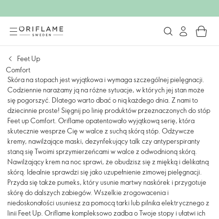
Feet Up
Comfort
Skóra na stopach jest wyjątkowa i wymaga szczególnej pielęgnacji.
Codziennie narażamy ją na różne sytuacje, w których jej stan może
się pogorszyć. Dlatego warto dbać o nią każdego dnia. Z nami to
dziecinnie proste! Sięgnij po linię produktów przeznaczonych do stóp
Feet up Comfort. Oriflame opatentowało wyjątkową serię, która
skutecznie wesprze Cię w walce z suchą skórą stóp. Odżywcze
kremy, nawilżające maski, dezynfekujący talk czy antyperspiranty
staną się Twoimi sprzymierzeńcami w walce z odwodnioną skórą.
Nawilżający krem na noc sprawi, że obudzisz się z miękką i delikatną
skórą. Idealnie sprawdzi się jako uzupełnienie zimowej pielęgnacji.
Przyda się także pumeks, który usunie martwy naskórek i przygotuje
skórę do dalszych zabiegów. Wszelkie zrogowacenia i
niedoskonałości usuniesz za pomocą tarki lub pilnika elektrycznego z
linii Feet Up. Oriflame kompleksowo zadba o Twoje stopy i ułatwi ich