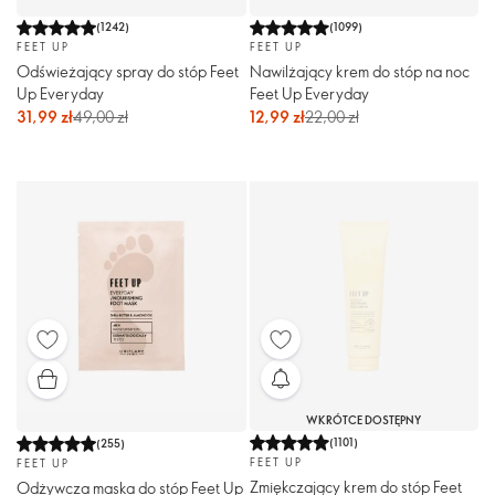
(
1242
)
(
1099
)
FEET UP
FEET UP
Odświeżający spray do stóp Feet
Nawilżający krem do stóp na noc
Up Everyday
Feet Up Everyday
31,99 zł
49,00 zł
12,99 zł
22,00 zł
WKRÓTCE DOSTĘPNY
(
1101
)
(
255
)
FEET UP
FEET UP
Zmiękczający krem do stóp Feet
Odżywcza maska do stóp Feet Up