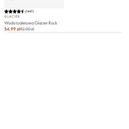
(
1447
)
GLACIER
Woda toaletowa Glacier Rock
54,99 zł
82,00 zł