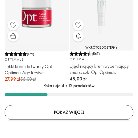
WKRÓTCE DOSTĘPNY
(
567
)
(
179
)
OPTIMALS
OPTIMALS
Ujędrniający krem wypełniający
Lekki krem do twarzy Opt
zmarszczki Opt Optimals
Optimals Age Revive
48,00 zł
27,99 zł
56,00 zł
Pokazuje 4 z 12 produktów
POKAŻ WIĘCEJ