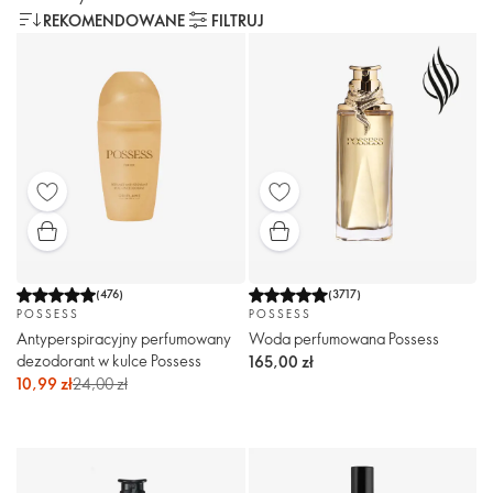
REKOMENDOWANE
FILTRUJ
(
476
)
(
3717
)
POSSESS
POSSESS
Antyperspiracyjny perfumowany
Woda perfumowana Possess
dezodorant w kulce Possess
165,00 zł
10,99 zł
24,00 zł