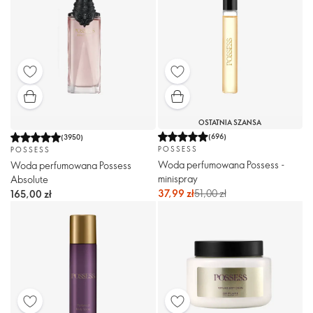
OSTATNIA SZANSA
(
696
)
(
3950
)
POSSESS
POSSESS
Woda perfumowana Possess -
Woda perfumowana Possess
minispray
Absolute
37,99 zł
51,00 zł
165,00 zł