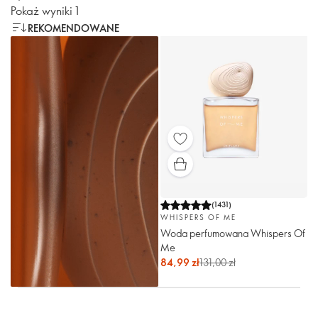
Pokaż wyniki 1
REKOMENDOWANE
(
1431
)
WHISPERS OF ME
Woda perfumowana Whispers Of
Me
84,99 zł
131,00 zł