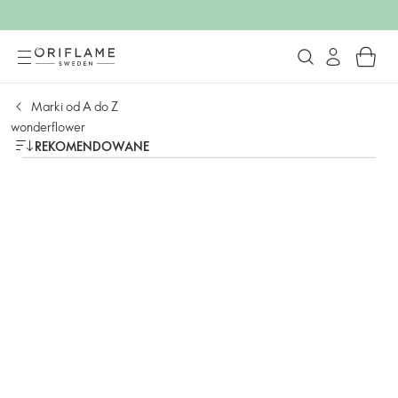
Marki od A do Z
wonderflower
REKOMENDOWANE