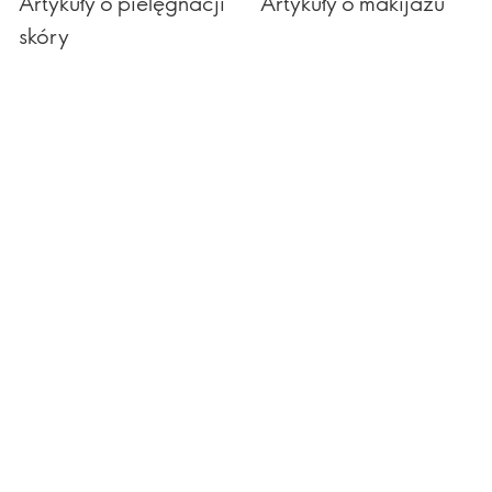
Artykuły o pielęgnacji
Artykuły o makijażu
skóry