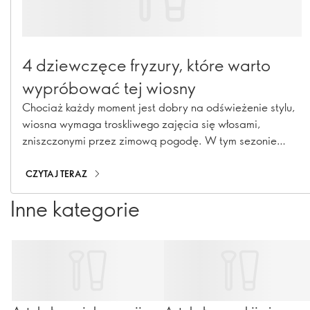
4 dziewczęce fryzury, które warto
wypróbować tej wiosny
Chociaż każdy moment jest dobry na odświeżenie stylu,
wiosna wymaga troskliwego zajęcia się włosami,
zniszczonymi przez zimową pogodę. W tym sezonie
postaw na nieoczekiwane i przemyślane uczesanie. Od
motylkowego boba po grzywkę Birkin z lat 70. - zobacz,
CZYTAJ TERAZ
które fryzury odświeżą Twój wygląd na wiosnę 2024 i
Inne kategorie
kolejne miesiące.