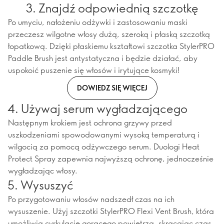
3. Znajdź odpowiednią szczotkę
Po umyciu, nałożeniu odżywki i zastosowaniu maski
przeczesz wilgotne włosy dużą, szeroką i płaską szczotką
łopatkową. Dzięki płaskiemu kształtowi szczotka StylerPRO
Paddle Brush jest antystatyczna i będzie działać, aby
uspokoić puszenie się włosów i irytujące kosmyki!
DOWIEDZ SIĘ WIĘCEJ
4. Używaj serum wygładzającego
Następnym krokiem jest ochrona grzywy przed
uszkodzeniami spowodowanymi wysoką temperaturą i
wilgocią za pomocą odżywczego serum. Duologi Heat
Protect Spray zapewnia najwyższą ochronę, jednocześnie
wygładzając włosy.
5. Wysuszyć
Po przygotowaniu włosów nadszedł czas na ich
wysuszenie. Użyj szczotki StylerPRO Flexi Vent Brush, która
umożliwia cyrkulację gorącego powietrza, skracając czas