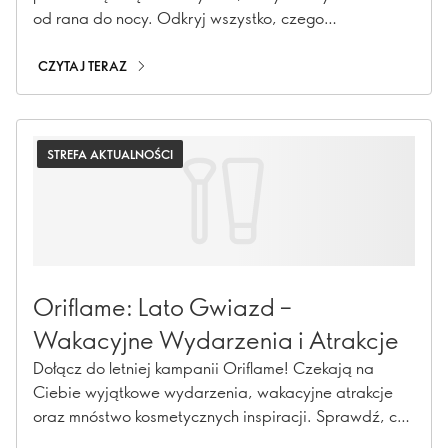
od rana do nocy. Odkryj wszystko, czego
potrzebujesz, by ożywić swój festiwalowy look: od
wyrazistego makijażu i odświeżających must-have'ów
CZYTAJ TERAZ
dla skóry, po subtelnie podkreślone usta, idealnie
wykończoną fryzurę i złocisty akcent zapachowy.
STREFA AKTUALNOŚCI
Oriflame: Lato Gwiazd –
Wakacyjne Wydarzenia i Atrakcje
Dołącz do letniej kampanii Oriflame! Czekają na
Ciebie wyjątkowe wydarzenia, wakacyjne atrakcje
oraz mnóstwo kosmetycznych inspiracji. Sprawdź, co
przygotowaliśmy!