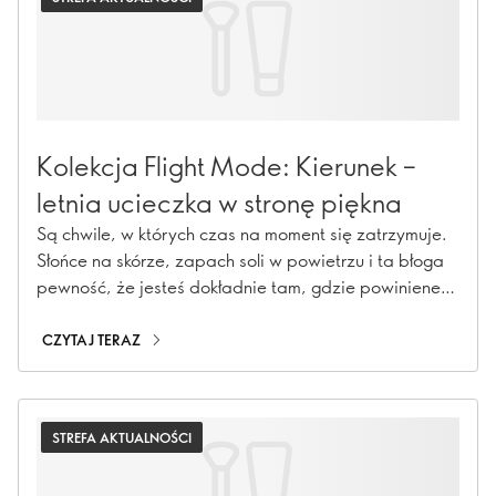
Kolekcja Flight Mode: Kierunek –
letnia ucieczka w stronę piękna
Są chwile, w których czas na moment się zatrzymuje.
Słońce na skórze, zapach soli w powietrzu i ta błoga
pewność, że jesteś dokładnie tam, gdzie powinieneś.
Oto Flight Mode – letnia kolekcja stworzona z myślą o
słonecznych dniach i wieczorach skąpanych w świetle
CZYTAJ TERAZ
golden hour. Lśniące usta, świetliste spojrzenie i pełne
lekkości dodatki łączą się tutaj w idealną, wakacyjną
garderobę. Bez zbędnych formalności, bez
STREFA AKTUALNOŚCI
paszportu.