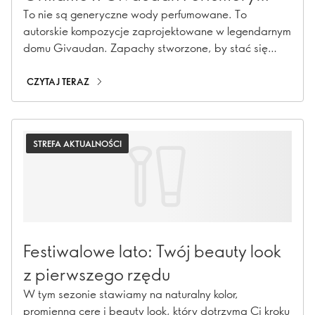
School
To nie są generyczne wody perfumowane. To
autorskie kompozycje zaprojektowane w legendarnym
domu Givaudan. Zapachy stworzone, by stać się
częścią świadomej kolekcji.
CZYTAJ TERAZ
STREFA AKTUALNOŚCI
Festiwalowe lato: Twój beauty look
z pierwszego rzędu
W tym sezonie stawiamy na naturalny kolor,
promienną cerę i beauty look, który dotrzyma Ci kroku