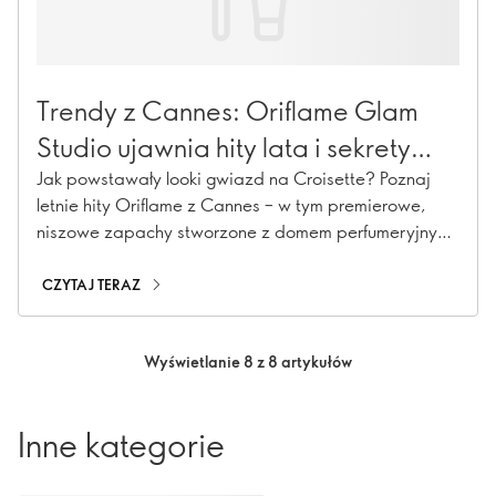
Trendy z Cannes: Oriflame Glam
Studio ujawnia hity lata i sekrety
piękna gwiazd
Jak powstawały looki gwiazd na Croisette? Poznaj
letnie hity Oriflame z Cannes – w tym premierowe,
niszowe zapachy stworzone z domem perfumeryjnym
Givaudan.
CZYTAJ TERAZ
Wyświetlanie 8 z 8 artykułów
Inne kategorie