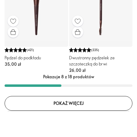
(
421
)
(
225
)
Pędzel do podkładu
Dwustronny pędzelek ze
szczoteczką do brwi
35,00 zł
26,00 zł
Pokazuje 8 z 18 produktów
POKAŻ WIĘCEJ