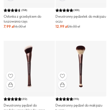
(
158
)
(
300
)
Osłonka z grzebykiem do
Dwustronny pędzelek do makijażu
tuszowania rzęs
oczu
7,99 zł
16,00 zł
12,99 zł
26,00 zł
(
212
)
(
193
)
Dwustronny pędzel do
Dwustronny pędzel do makijażu