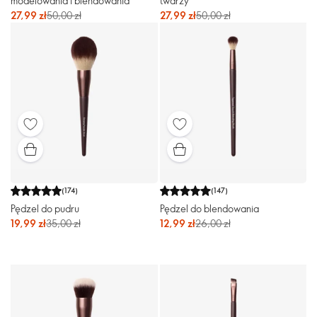
modelowania i blendowania
twarzy
27,99 zł
50,00 zł
27,99 zł
50,00 zł
(
174
)
(
147
)
Pędzel do pudru
Pędzel do blendowania
19,99 zł
35,00 zł
12,99 zł
26,00 zł