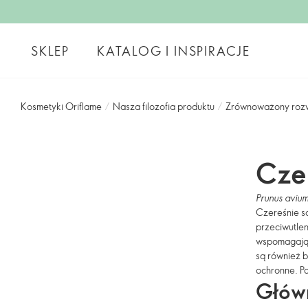
SKLEP
KATALOG I INSPIRACJE
Kosmetyki Oriflame
/
Nasza filozofia produktu
/
Zrównoważony roz
Cze
Prunus aviu
Czereśnie s
przeciwutle
wspomagają 
są również b
ochronne. P
Główn