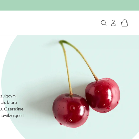
izującym,
ch, które
u. Czereśnie
nawilżające i