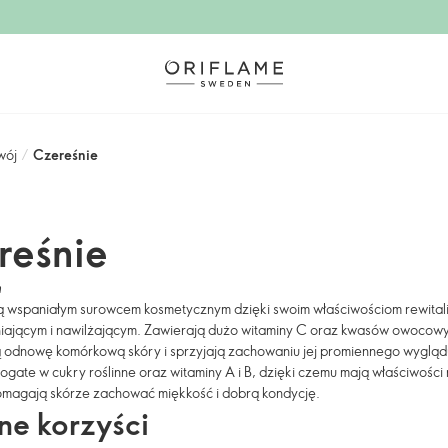
wój
/
Czereśnie
reśnie
m
ą wspaniałym surowcem kosmetycznym dzięki swoim właściwościom rewital
niającym i nawilżającym. Zawierają dużo witaminy C oraz kwasów owocowy
odnowę komórkową skóry i sprzyjają zachowaniu jej promiennego wygląd
ogate w cukry roślinne oraz witaminy A i B, dzięki czemu mają właściwości 
omagają skórze zachować miękkość i dobrą kondycję.
e korzyści