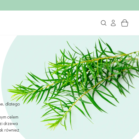
ne, dlatego
wnym celem
ęzi drzewa
ak również