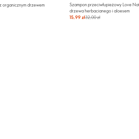
Szampon przeciwłupieżowy Love Natu
 z organicznym drzewem
drzewa herbacianego i aloesem
15,99 zł
32,00 zł