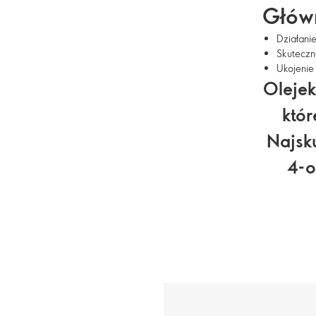
Główn
Działani
Skuteczna
Ukojenie
Olejek
któr
Najsk
4-o