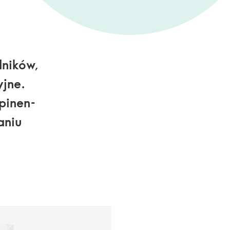
dników,
yjne.
pinen-
aniu