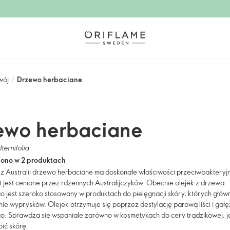
wój
/
Drzewo herbaciane
ewo herbaciane
ternifolia
iono w 2 produktach
z Australii drzewo herbaciane ma doskonałe właściwości przeciwbakteryj
at jest cenione przez rdzennych Australijczyków. Obecnie olejek z drzewa
o jest szeroko stosowany w produktach do pielęgnacji skóry, których głó
nie wyprysków. Olejek otrzymuje się poprzez destylację parową liści i gał
o. Sprawdza się wspaniale zarówno w kosmetykach do cery trądzikowej, j
ić skórę.