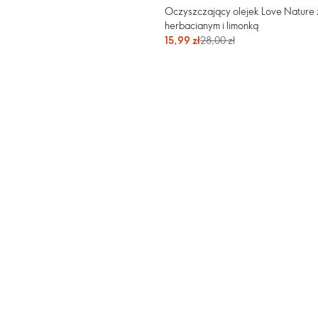
Oczyszczający olejek Love Nature
herbacianym i limonką
15,99 zł
28,00 zł