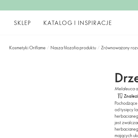
SKLEP
KATALOG I INSPIRACJE
Kosmetyki Oriflame
/
Nasza filozofia produktu
/
Zrównoważony roz
Drz
Melaleuca al
Znalez
Pochodzące 
od tysięcy l
herbacianeg
jest zwalcza
herbacianeg
mających uko