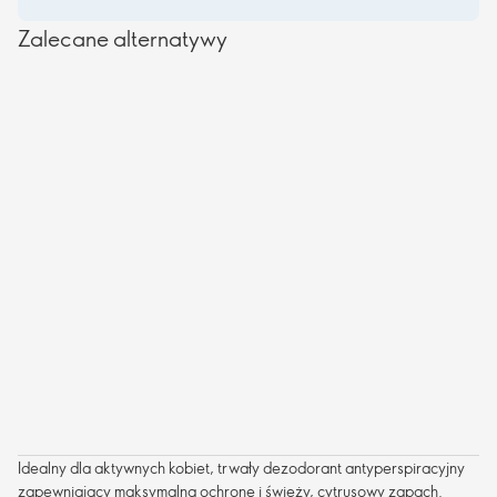
Zalecane alternatywy
Idealny dla aktywnych kobiet, trwały dezodorant antyperspiracyjny
zapewniający maksymalną ochronę i świeży, cytrusowy zapach.