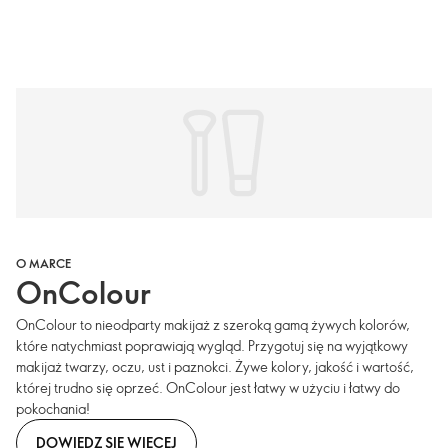
O MARCE
OnColour
OnColour to nieodparty makijaż z szeroką gamą żywych kolorów,
które natychmiast poprawiają wygląd. Przygotuj się na wyjątkowy
makijaż twarzy, oczu, ust i paznokci. Żywe kolory, jakość i wartość,
której trudno się oprzeć. OnColour jest łatwy w użyciu i łatwy do
pokochania!
DOWIEDZ SIĘ WIĘCEJ