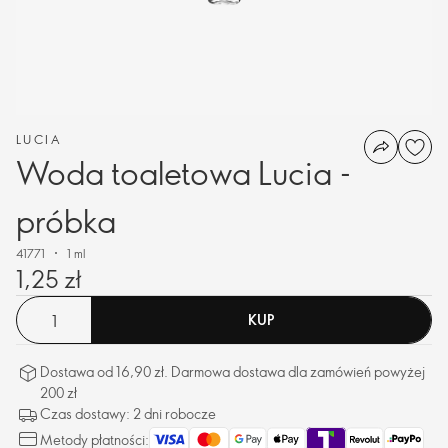
LUCIA
Woda toaletowa Lucia -
próbka
41771
1 ml
1,25 zł
KUP
Dostawa od 16,90 zł. Darmowa dostawa dla zamówień powyżej
200 zł
Czas dostawy: 2 dni robocze
Metody płatności: