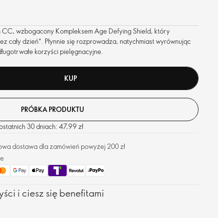
em CC, wzbogacony Kompleksem Age Defying Shield, który
ez cały dzień*. Płynnie się rozprowadza, natychmiast wyrównując
długotrwałe korzyści pielęgnacyjne.
KUP
PRÓBKA PRODUKTU
statnich 30 dniach: 47,99 zł
owa dostawa dla zamówień powyżej 200 zł
ze
ści i ciesz się benefitami