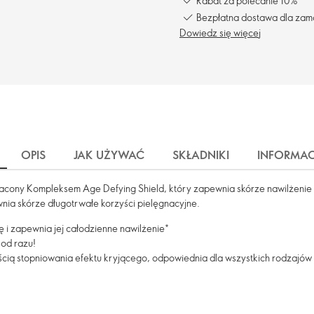
Rabat za polecanie 10%
Bezpłatna dostawa dla zam
Dowiedz się więcej
OPIS
JAK UŻYWAĆ
SKŁADNIKI
INFORMAC
cony Kompleksem Age Defying Shield, który zapewnia skórze nawilżenie p
nia skórze długotrwałe korzyści pielęgnacyjne.
 i zapewnia jej całodzienne nawilżenie*
 od razu!
ścią stopniowania efektu kryjącego, odpowiednia dla wszystkich rodzajów