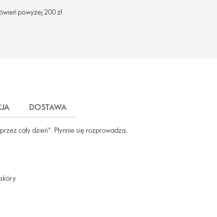
ówień powyżej 200 zł.
JA
DOSTAWA
rzez cały dzień*. Płynnie się rozprowadza,
 skóry