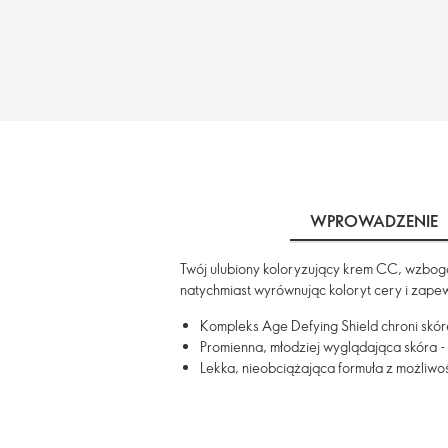
WPROWADZENIE
Twój ulubiony koloryzujący krem CC, wzboga
natychmiast wyrównując koloryt cery i zapew
Kompleks Age Defying Shield chroni skórę
Promienna, młodziej wyglądająca skóra -
Lekka, nieobciążająca formuła z możliwo