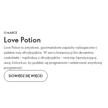
O MARCE
Love Potion
Love Potion to zmysłowe, gourmandowe zapachy wzbogacone o
jadalne nuty afrodyzjaków. W sercu kompozycji lśni aksamitna
czekolada – najsłodszy z afrodyzjaków – tworząc hipnotyzującą
aurę, która kusi, by poddać się pragnieniom i celebrować zmysłową
przyjemność.
DOWIEDZ SIĘ WIĘCEJ