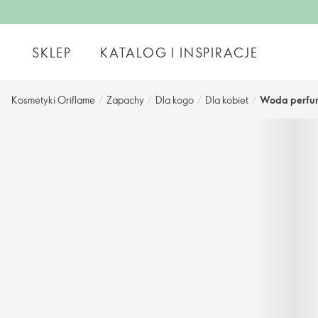
SKLEP
KATALOG I INSPIRACJE
Kosmetyki Oriflame
/
Zapachy
/
Dla kogo
/
Dla kobiet
/
Woda perfum