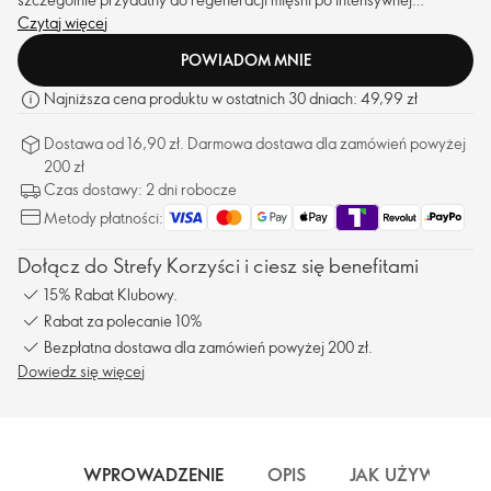
aktywności fizycznej lub jeśli masz dużo na głowie i trudno Ci się
Czytaj więcej
odprężyć psychicznie.
POWIADOM MNIE
Najniższa cena produktu w ostatnich 30 dniach: 49,99 zł
Dostawa od 16,90 zł. Darmowa dostawa dla zamówień powyżej
200 zł
Czas dostawy: 2 dni robocze
Metody płatności:
Dołącz do Strefy Korzyści i ciesz się benefitami
15% Rabat Klubowy.
Rabat za polecanie 10%
Bezpłatna dostawa dla zamówień powyżej 200 zł.
Dowiedz się więcej
WPROWADZENIE
OPIS
JAK UŻYWAĆ