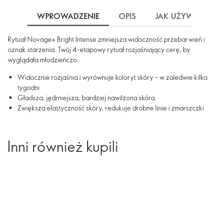
WPROWADZENIE
OPIS
JAK UŻYWAĆ
Rytuał Novage+ Bright Intense zmniejsza widoczność przebarwień i
oznak starzenia. Twój 4-etapowy rytuał rozjaśniający cerę, by
wyglądała młodzieńczo.
Widocznie rozjaśnia i wyrównuje koloryt skóry – w zaledwie kilka
tygodni
Gładsza, jędrniejsza, bardziej nawilżona skóra
Zwiększa elastyczność skóry, redukuje drobne linie i zmarszczki
Inni również kupili