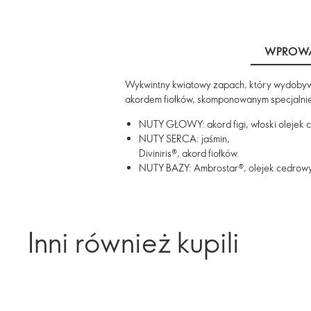
WPROWA
Wykwintny kwiatowy zapach, który wydobywa
akordem fiołków, skomponowanym specjalnie 
NUTY GŁOWY: akord figi, włoski olejek 
NUTY SERCA: jaśmin,
Diviniris®, akord fiołków.
NUTY BAZY: Ambrostar®, olejek cedrowy,
Inni również kupili