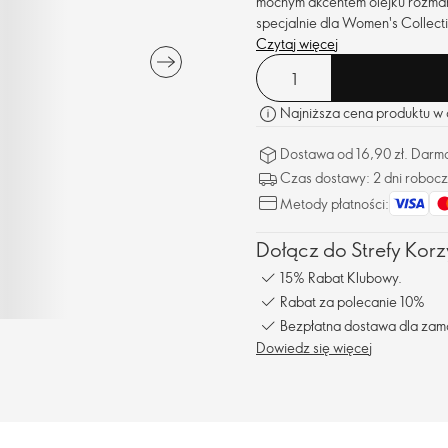
mocnym akcentem olejku rozma
specjalnie dla Women's Collecti
Czytaj więcej
Najniższa cena produktu w o
Dostawa od 16,90 zł. Darm
Czas dostawy: 2 dni roboc
Metody płatności:
Dołącz do Strefy Korzy
15% Rabat Klubowy.
Rabat za polecanie 10%
Bezpłatna dostawa dla zam
Dowiedz się więcej