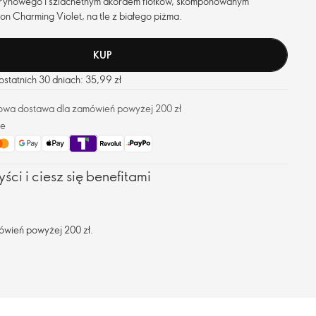
rynowego i szlachetnym akordem fiołków, skomponowanym
on Charming Violet, na tle z białego piżma.
KUP
statnich 30 dniach: 35,99 zł
owa dostawa dla zamówień powyżej 200 zł
ze
ści i ciesz się benefitami
ówień powyżej 200 zł.