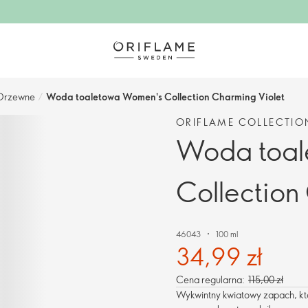
Drzewne
/
Woda toaletowa Women's Collection Charming Violet
ORIFLAME COLLECTIO
Woda toal
Collection
46043
100 ml
34,99 zł
Cena regularna:
115,00 zł
Wykwintny kwiatowy zapach, któ