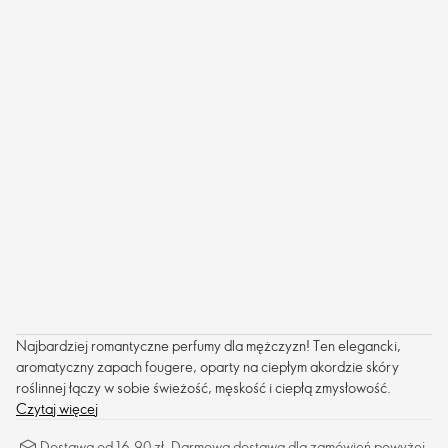
Najbardziej romantyczne perfumy dla mężczyzn! Ten elegancki,
aromatyczny zapach fougere, oparty na ciepłym akordzie skóry
roślinnej łączy w sobie świeżość, męskość i ciepłą zmysłowość.
Czytaj więcej
Dostawa od 16,90 zł. Darmowa dostawa dla zamówień powyżej