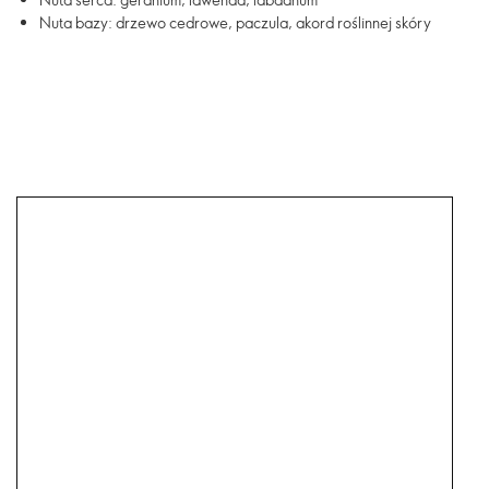
Nuta bazy: drzewo cedrowe, paczula, akord roślinnej skóry