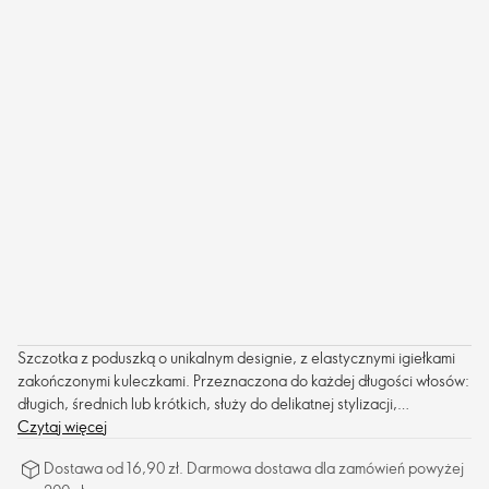
Szczotka z poduszką o unikalnym designie, z elastycznymi igiełkami
zakończonymi kuleczkami. Przeznaczona do każdej długości włosów:
długich, średnich lub krótkich, służy do delikatnej stylizacji,
rozczesywania lub wygładzania.
Czytaj więcej
Dostawa od 16,90 zł. Darmowa dostawa dla zamówień powyżej