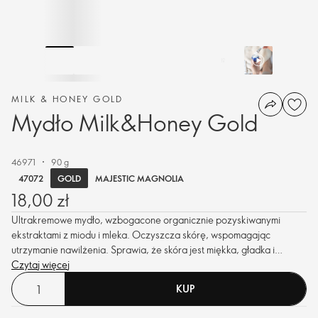
MILK & HONEY GOLD
Mydło Milk&Honey Gold
46971
90 g
GOLD
47072
MAJESTIC MAGNOLIA
18,00 zł
Ultrakremowe mydło, wzbogacone organicznie pozyskiwanymi
ekstraktami z miodu i mleka. Oczyszcza skórę, wspomagając
utrzymanie nawilżenia. Sprawia, że skóra jest miękka, gładka i
pachnąca.
Czytaj więcej
KUP