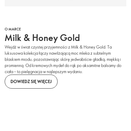
O MARCE
Milk & Honey Gold
Wejdź w świat czystej przyjemności z Milk & Honey Gold. Ta
luksusowa kolekcja łączy nawilżającą moc mleka z subtelnym
blaskiem miodu, pozostawiając skórę jedwabiście gładką, miękką i
promienną. Od kremowych mydeł do rąk po aksamitne balsamy do
ciała – to pielęgnacja w najlepszym wydaniu.
DOWIEDZ SIĘ WIĘCEJ