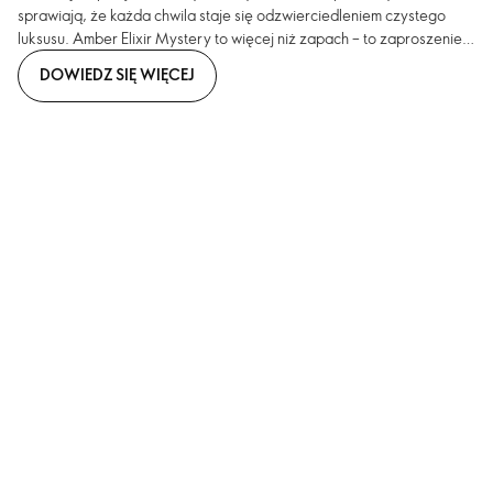
sprawiają, że każda chwila staje się odzwierciedleniem czystego
luksusu. Amber Elixir Mystery to więcej niż zapach – to zaproszenie
do świata elegancji, tajemnicy i niezrównanej zmysłowej
DOWIEDZ SIĘ WIĘCEJ
przyjemności, zarezerwowanej dla tych, którzy pragną wyróżniać się
subtelną, magnetyczną aurą.