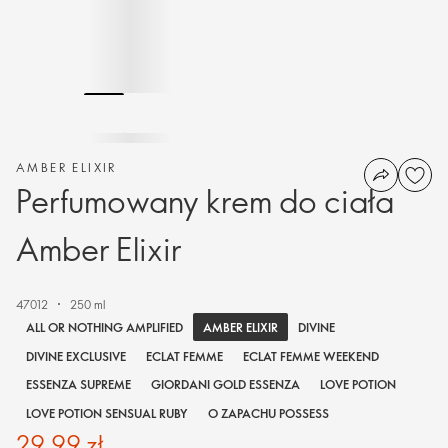
AMBER ELIXIR
Perfumowany krem do ciała
Amber Elixir
47012
250 ml
AMBER ELIXIR
ALL OR NOTHING AMPLIFIED
DIVINE
DIVINE EXCLUSIVE
ECLAT FEMME
ECLAT FEMME WEEKEND
ESSENZA SUPREME
GIORDANI GOLD ESSENZA
LOVE POTION
LOVE POTION SENSUAL RUBY
O ZAPACHU POSSESS
29,99 zł