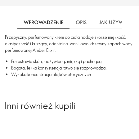
WPROWADZENIE
OPIS
JAK UŻYWAĆ
Przepyszny, perfumowany krem do ciała nadaje skórze miękkość,
elastyczność i kuszący, orientalno-waniliowo-drzewny zapach wody
perfumowanej Amber Elixir.
Pozostawia skórę odżywioną, miękką i pachnącą.
Bogata, lekka konsystencja łatwo się rozprowadza.
Wysoka koncentracja olejków eterycznych.
Inni również kupili