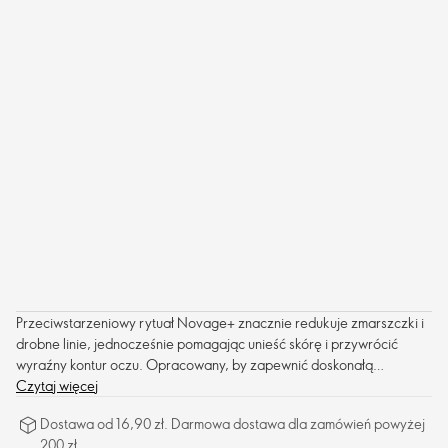
Przeciwstarzeniowy rytuał Novage+ znacznie redukuje zmarszczki i
drobne linie, jednocześnie pomagając unieść skórę i przywrócić
wyraźny kontur oczu. Opracowany, by zapewnić doskonałą
skuteczność i efekt w postaci gładkiej, ujędrnionej skóry.
Czytaj więcej
Dostawa od 16,90 zł. Darmowa dostawa dla zamówień powyżej
200 zł