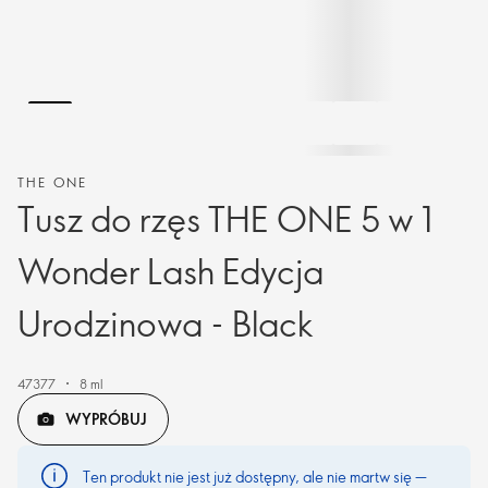
THE ONE
Tusz do rzęs THE ONE 5 w 1
Wonder Lash Edycja
Urodzinowa - Black
47377
8 ml
WYPRÓBUJ
Ten produkt nie jest już dostępny, ale nie martw się —