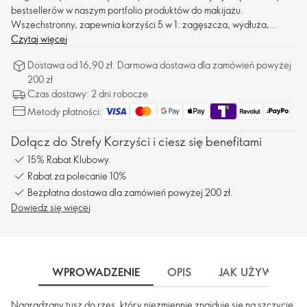
bestsellerów w naszym portfolio produktów do makijażu.
Wszechstronny, zapewnia korzyści 5 w 1: zagęszcza, wydłuża,
podkręca, rozdziela i zapewnia pielęgnację rzęs. Teraz w edycji
Czytaj więcej
limitowanej, w stylu glamour.
Dostawa od 16,90 zł. Darmowa dostawa dla zamówień powyżej
200 zł
Czas dostawy: 2 dni robocze
Metody płatności:
Dołącz do Strefy Korzyści i ciesz się benefitami
15% Rabat Klubowy.
Rabat za polecanie 10%
Bezpłatna dostawa dla zamówień powyżej 200 zł.
Dowiedz się więcej
WPROWADZENIE
OPIS
JAK UŻYWAĆ
Nagradzany tusz do rzęs, który niezmiennie znajduje się na szczycie