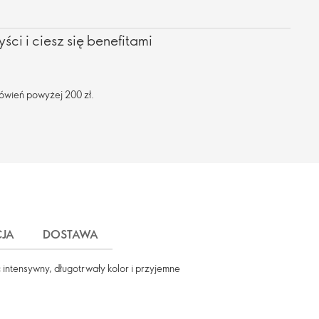
ści i ciesz się benefitami
ówień powyżej 200 zł.
JA
DOSTAWA
c intensywny, długotrwały kolor i przyjemne