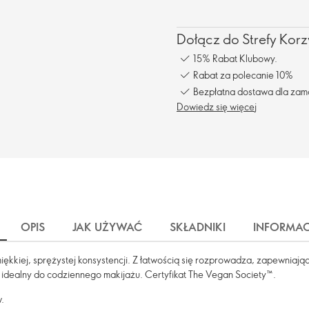
Dołącz do Strefy Korzy
15% Rabat Klubowy.
Rabat za polecanie 10%
Bezpłatna dostawa dla zam
Dowiedz się więcej
OPIS
JAK UŻYWAĆ
SKŁADNIKI
INFORMAC
 miękkiej, sprężystej konsystencji. Z łatwością się rozprowadza, zapewniają
 i idealny do codziennego makijażu. Certyfikat The Vegan Society™.
w.