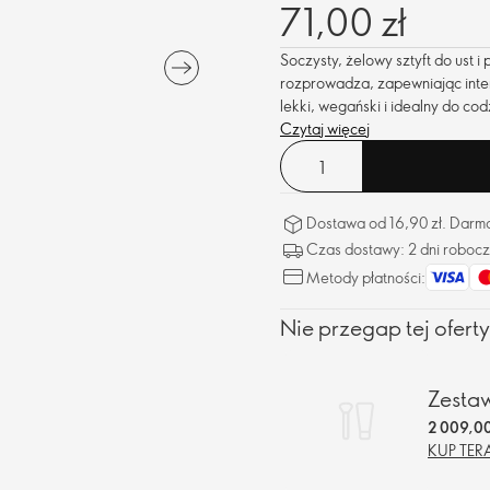
71,00 zł
Soczysty, żelowy sztyft do ust i 
rozprowadza, zapewniając inten
lekki, wegański i idealny do co
Czytaj więcej
Dostawa od 16,90 zł. Darm
Czas dostawy: 2 dni roboc
Metody płatności:
Nie przegap tej oferty
Zesta
2 009,00
KUP TER