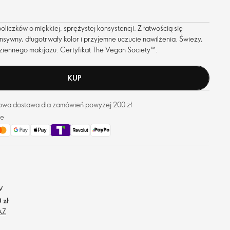
policzków o miękkiej, sprężystej konsystencji. Z łatwością się
sywny, długotrwały kolor i przyjemne uczucie nawilżenia. Świeży,
dziennego makijażu. Certyfikat The Vegan Society™.
KUP
owa dostawa dla zamówień powyżej 200 zł
ze
w
 zł
AZ