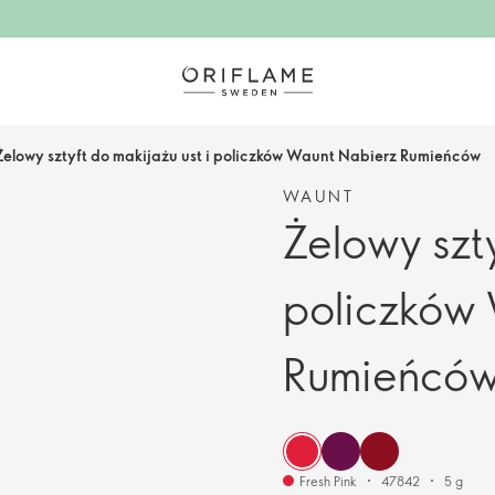
Żelowy sztyft do makijażu ust i policzków Waunt Nabierz Rumieńców
WAUNT
Żelowy szty
policzków
Rumieńcó
Fresh Pink
47842
5 g