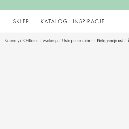
SKLEP
KATALOG I INSPIRACJE
Kosmetyki Oriflame
/
Makeup
/
Usta pełne koloru
/
Pielęgnacja ust
/