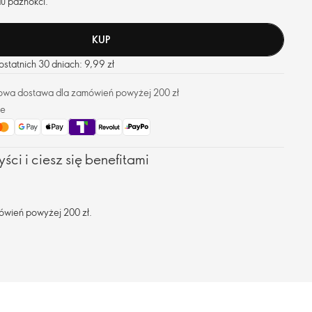
u paznokci.
KUP
statnich 30 dniach: 9,99 zł
owa dostawa dla zamówień powyżej 200 zł
ze
ści i ciesz się benefitami
ówień powyżej 200 zł.