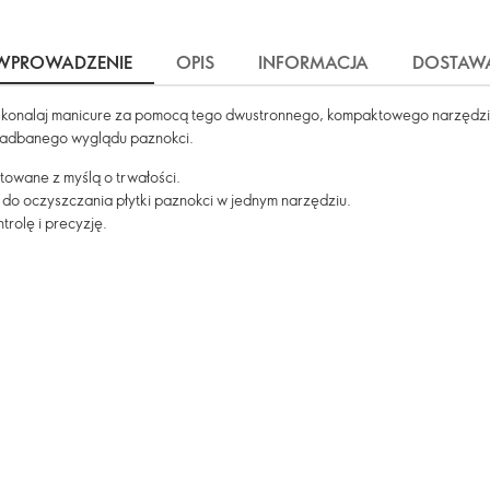
WPROWADZENIE
OPIS
INFORMACJA
DOSTAW
oskonalaj manicure za pomocą tego dwustronnego, kompaktowego narzędzi
 zadbanego wyglądu paznokci.
towane z myślą o trwałości.
do oczyszczania płytki paznokci w jednym narzędziu.
rolę i precyzję.