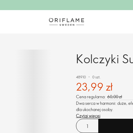
Kolczyki 
48910
0 szt.
23,99 zł
Cena regularna:
60,00 zł
Dwa serca w harmonii: duże, efe
dla ukochanej osoby.
Czytaj więcej