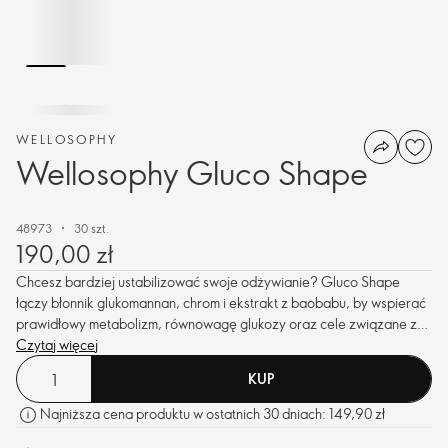
WELLOSOPHY
Wellosophy Gluco Shape
48973
30 szt.
190,00 zł
Chcesz bardziej ustabilizować swoje odżywianie? Gluco Shape
łączy błonnik glukomannan, chrom i ekstrakt z baobabu, by wspierać
prawidłowy metabolizm, równowagę glukozy oraz cele związane z
redukcją masy ciała. Dzięki temu codzienne trzymanie się planu staje
Czytaj więcej
się prostsze.
KUP
Najniższa cena produktu w ostatnich 30 dniach: 149,90 zł