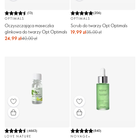
(
13
)
(
206
)
OPTIMALS
OPTIMALS
Oczyszczająca maseczka
Scrub do twarzy Opt Optimals
glinkowa do twarzy Opt Optimals
19,99 zł
35,00 zł
24,99 zł
40,00 zł
(
4663
)
(
840
)
LOVE NATURE
NOVAGE+