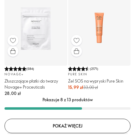
(
584
)
(
2171
)
NOVAGE+
PURE SKIN
Złuszczające płatki do twarzy
Żel SOS na wypryski Pure Skin
Novage+ Proceuticals
15,99 zł
33,00 zł
28,00 zł
Pokazuje 8 z 13 produktów
POKAŻ WIĘCEJ