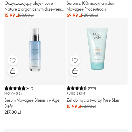
Oczyszczający olejek Love
Serum z 10% niacynamidem
Nature z organicznym drzewem
Novage+ Proceuticals
herbacianym i limonką
15,99 zł
28,00 zł
69,99 zł
120,00 zł
(
437
)
(
1991
)
NOVAGE+
PURE SKIN
Serum Novage+ Blemish + Age
Żel do mycia twarzy Pure Skin
Defy
15,99 zł
33,00 zł
217,00 zł