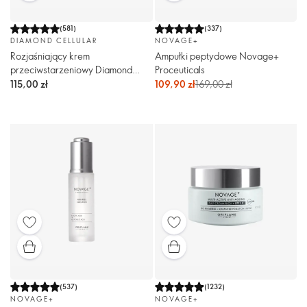
(
581
)
(
337
)
DIAMOND CELLULAR
NOVAGE+
Rozjaśniający krem
Ampułki peptydowe Novage+
przeciwstarzeniowy Diamond
Proceuticals
Cellular
115,00 zł
109,90 zł
169,00 zł
(
537
)
(
1232
)
NOVAGE+
NOVAGE+