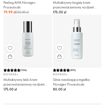
Peeling AHA Novage+
Multiaktywny bogaty krem
Proceuticals
przeciwstarzeniowy na dzień
Novage+ SPF 30
79,99 zł
120,00 zł
175,00 zł
(
1106
)
(
895
)
NOVAGE+
NOVAGE+
Multiaktywny lekki krem
Silnie nawilżająca mgiełka
przeciwstarzeniowy na dzień
Novage+ Proceuticals
Novage+ SPF 30
175,00 zł
80,00 zł