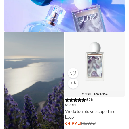
OSTATNIA SZANSA
(
506
)
SCOPE
Woda toaletowa Scope Time
Loop
64,99 zł
115,00 zł