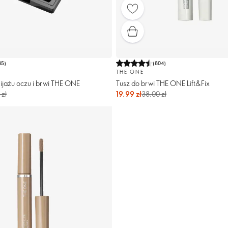
85
)
(
804
)
THE ONE
ijażu oczu i brwi THE ONE
Tusz do brwi THE ONE Lift&Fix
 zł
19,99 zł
38,00 zł