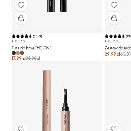
(
2559
)
(
13
THE ONE
THE ONE
Tusz do brwi THE ONE
Zestaw do mak
29,99 zł
60,00
17,99 zł
38,00 zł