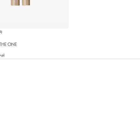
6
)
 THE ONE
 zł