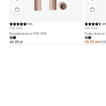
(
942
)
(
37
THE ONE
THE ONE
Pomada do brwi THE ONE
Puder do brwi
46,00 zł
35,99 zł
60,00