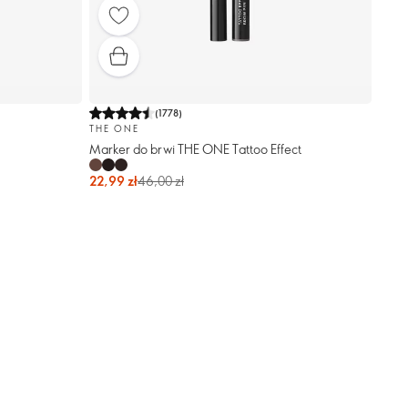
(
1778
)
THE ONE
Marker do brwi THE ONE Tattoo Effect
22,99 zł
46,00 zł