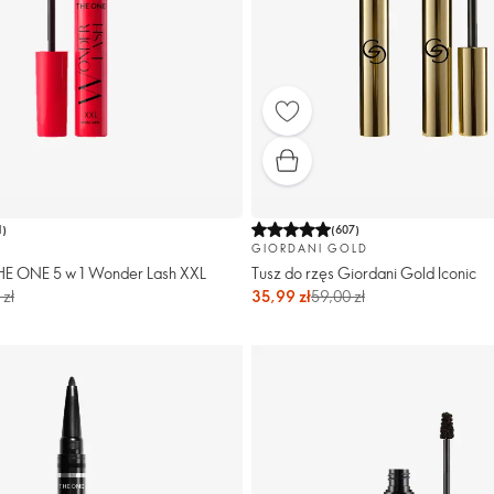
1
)
(
607
)
GIORDANI GOLD
THE ONE 5 w 1 Wonder Lash XXL
Tusz do rzęs Giordani Gold Iconic
 zł
35,99 zł
59,00 zł