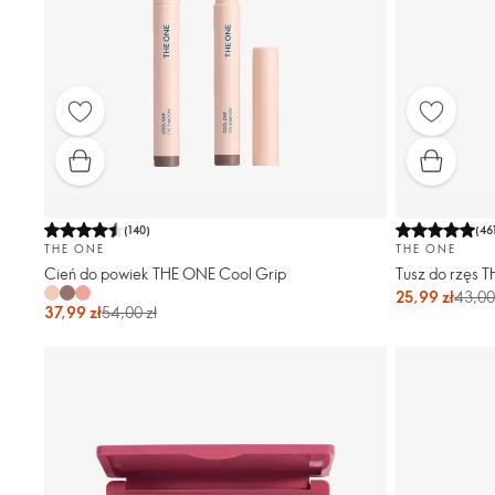
(
140
)
(
46
THE ONE
THE ONE
Cień do powiek THE ONE Cool Grip
Tusz do rzęs 
25,99 zł
43,00
37,99 zł
54,00 zł