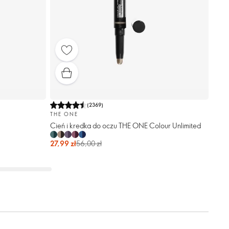
(
2369
)
THE ONE
Cień i kredka do oczu THE ONE Colour Unlimited
27,99 zł
56,00 zł