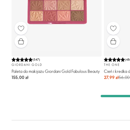
(
547
)
(
48
GIORDANI GOLD
THE ONE
Paleta do makijażu Giordani Gold Fabulous Beauty
Cień i kredka 
155,00 zł
27,99 zł
56,00 