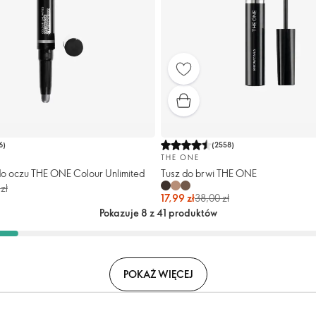
6
)
(
2558
)
THE ONE
do oczu THE ONE Colour Unlimited
Tusz do brwi THE ONE
zł
17,99 zł
38,00 zł
Pokazuje 8 z 41 produktów
POKAŻ WIĘCEJ