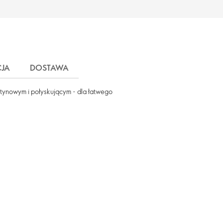
JA
DOSTAWA
tynowym i połyskującym - dla łatwego