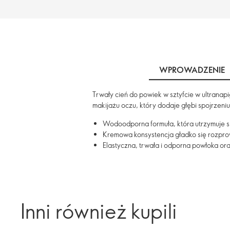
WPROWADZENIE
Trwały cień do powiek w sztyfcie w ultrana
makijażu oczu, który dodaje głębi spojrzeniu
Wodoodporna formuła, która utrzymuje si
Kremowa konsystencja gładko się rozprow
Elastyczna, trwała i odporna powłoka ora
Inni również kupili