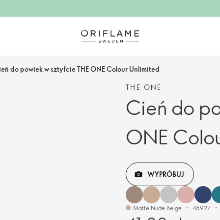
ień do powiek w sztyfcie THE ONE Colour Unlimited
THE ONE
Cień do po
ONE Colou
WYPRÓBUJ
Matte Nude Beige
46927