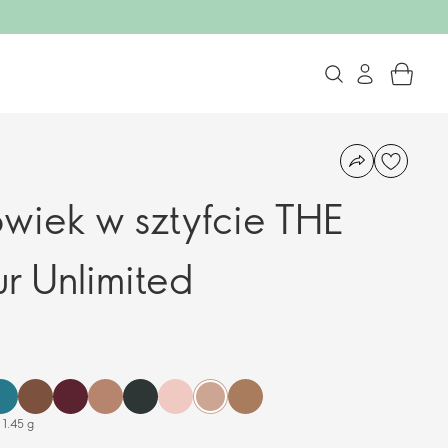
wiek w sztyfcie THE
r Unlimited
1.45 g