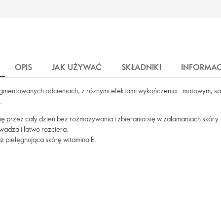
OPIS
JAK UŻYWAĆ
SKŁADNIKI
INFORMAC
pigmentowanych odcieniach, z różnymi efektami wykończenia - matowym, sa
.
ę przez cały dzień bez rozmazywania i zbierania się w załamaniach skóry.
adza i łatwo rozciera.
z pielęgnująca skórę witamina E.