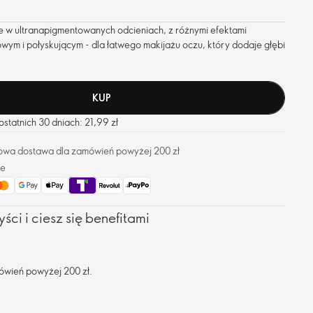
ie w ultranapigmentowanych odcieniach, z różnymi efektami
ym i połyskującym - dla łatwego makijażu oczu, który dodaje głębi
KUP
statnich 30 dniach: 21,99 zł
owa dostawa dla zamówień powyżej 200 zł
ze
ści i ciesz się benefitami
ówień powyżej 200 zł.