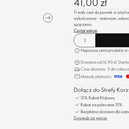
41,00 zł
Trwały cień do powiek w sztyfc
wykończenia - matowym, satynow
spojrzeniu.
Czytaj więcej
Najniższa cena produktu w o
Dostawa od 16,90 zł. Darm
Czas dostawy: 2 dni roboc
Metody płatności:
Dołącz do Strefy Korzy
15% Rabat Klubowy.
Rabat za polecanie 10%
Bezpłatna dostawa dla zam
Dowiedz się więcej