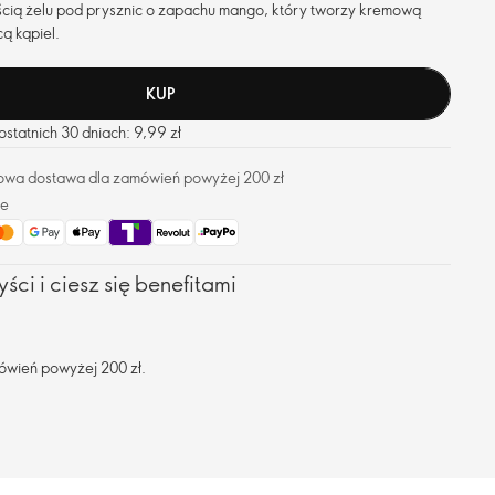
ością żelu pod prysznic o zapachu mango, który tworzy kremową
ą kąpiel.
KUP
statnich 30 dniach: 9,99 zł
owa dostawa dla zamówień powyżej 200 zł
ze
ści i ciesz się benefitami
ówień powyżej 200 zł.