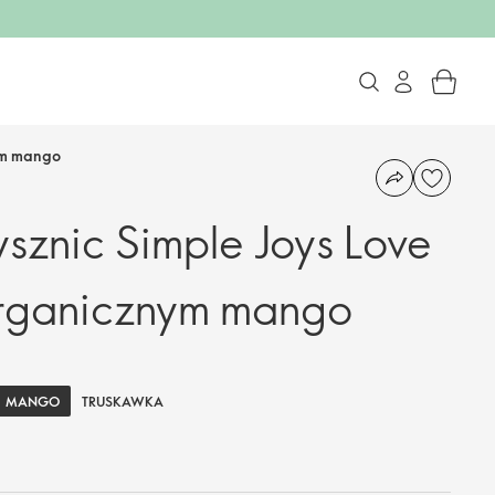
nym mango
ysznic Simple Joys Love
organicznym mango
MANGO
TRUSKAWKA