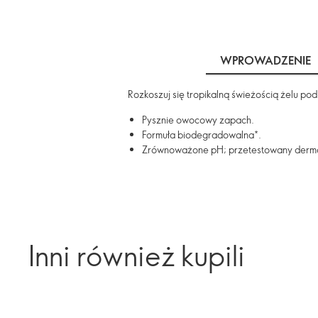
WPROWADZENIE
Rozkoszuj się tropikalną świeżością żelu p
Pysznie owocowy zapach.
Formuła biodegradowalna*.
Zrównoważone pH; przetestowany derma
Inni również kupili