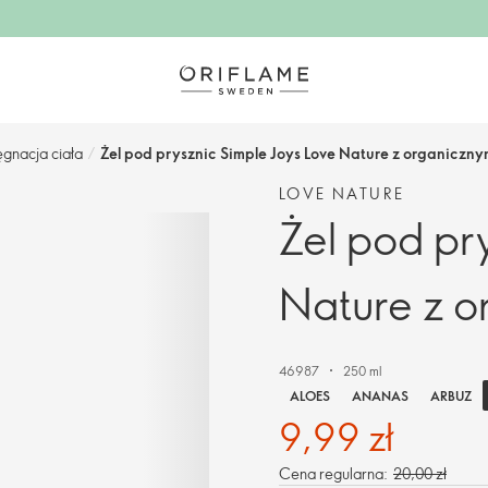
ęgnacja ciała
/
Żel pod prysznic Simple Joys Love Nature z organicz
LOVE NATURE
Żel pod pr
Nature z 
46987
250 ml
ALOES
ANANAS
ARBUZ
9,99 zł
Cena regularna:
20,00 zł