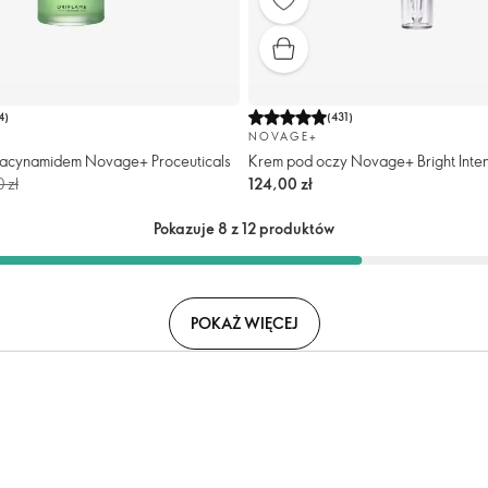
4
)
(
431
)
NOVAGE+
iacynamidem Novage+ Proceuticals
Krem pod oczy Novage+ Bright Inte
 zł
124,00 zł
Pokazuje 8 z 12 produktów
POKAŻ WIĘCEJ