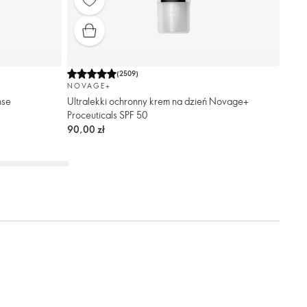
(
2509
)
NOVAGE+
nse
Ultralekki ochronny krem na dzień Novage+
Proceuticals SPF 50
90,00 zł