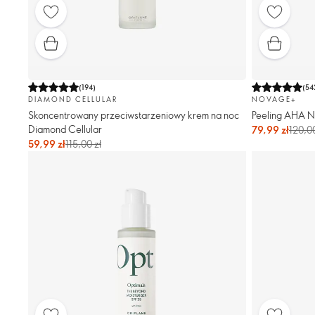
(
194
)
(
54
DIAMOND CELLULAR
NOVAGE+
Skoncentrowany przeciwstarzeniowy krem na noc
Peeling AHA N
Diamond Cellular
79,99 zł
120,00
59,99 zł
115,00 zł