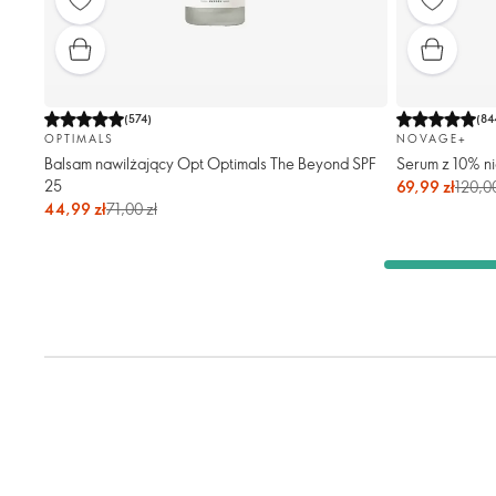
(
574
)
(
84
OPTIMALS
NOVAGE+
Balsam nawilżający Opt Optimals The Beyond SPF
Serum z 10% n
25
69,99 zł
120,00
44,99 zł
71,00 zł