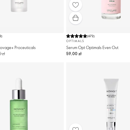
2
)
(
672
)
OPTIMALS
ovage+ Proceuticals
Serum Opt Optimals Even Out
 zł
59,00 zł