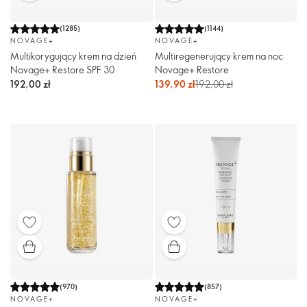
(
1285
)
(
1144
)
NOVAGE+
NOVAGE+
Multikorygujący krem na dzień
Multiregenerujący krem na noc
Novage+ Restore SPF 30
Novage+ Restore
192,00 zł
139,90 zł
192,00 zł
(
970
)
(
857
)
NOVAGE+
NOVAGE+