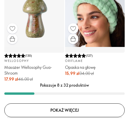
(
130
)
(
127
)
WELLOSOPHY
ORIFLAME
Masażer Wellosophy Gua-
Opaska na głowę
Shroom
15,99 zł
34,00 zł
17,99 zł
46,00 zł
Pokazuje 8 z 32 produktów
POKAŻ WIĘCEJ