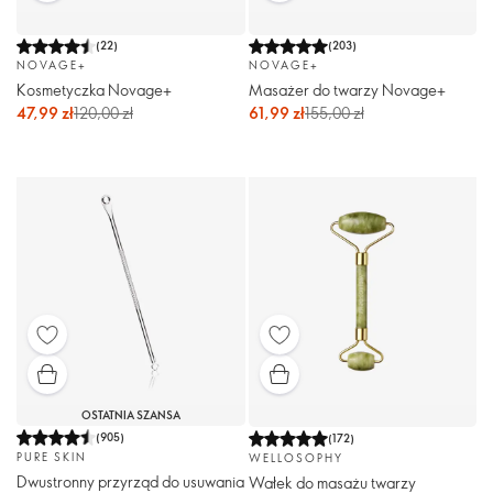
(
22
)
(
203
)
NOVAGE+
NOVAGE+
Kosmetyczka Novage+
Masażer do twarzy Novage+
47,99 zł
120,00 zł
61,99 zł
155,00 zł
OSTATNIA SZANSA
(
905
)
(
172
)
PURE SKIN
WELLOSOPHY
Dwustronny przyrząd do usuwania
Wałek do masażu twarzy