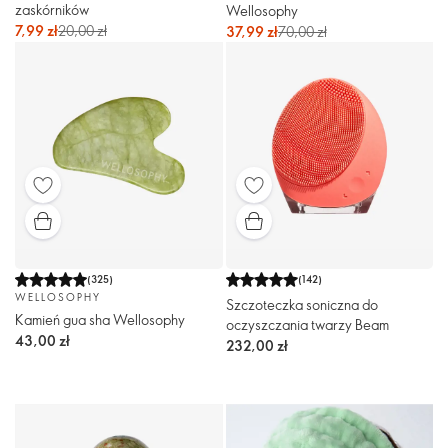
zaskórników
Wellosophy
7,99 zł
20,00 zł
37,99 zł
70,00 zł
(
325
)
(
142
)
WELLOSOPHY
Szczoteczka soniczna do
Kamień gua sha Wellosophy
oczyszczania twarzy Beam
43,00 zł
232,00 zł