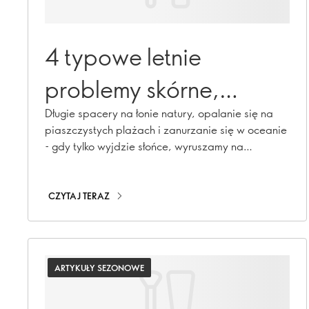
4 typowe letnie
problemy skórne,
którym można zapobiec
Długie spacery na łonie natury, opalanie się na
piaszczystych plażach i zanurzanie się w oceanie
- gdy tylko wyjdzie słońce, wyruszamy na
zewnątrz. Ale czy wiesz, że lato może mieć
negatywny wpływ na Twoją skórę? Poniżej
wymieniamy 4 typowe letnie problemy skórne i
CZYTAJ TERAZ
podpowiadamy, jak radzić sobie z każdym z nich.
ARTYKUŁY SEZONOWE