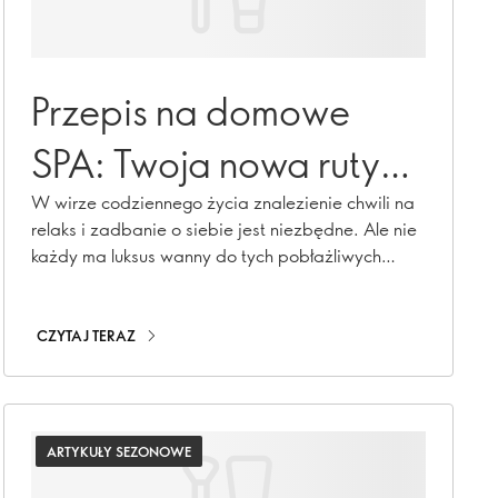
Przepis na domowe
SPA: Twoja nowa rutyna
pod prysznicem.
W wirze codziennego życia znalezienie chwili na
relaks i zadbanie o siebie jest niezbędne. Ale nie
każdy ma luksus wanny do tych pobłażliwych
kąpieli. Nie bój się! Odświeżający trend w
świecie urody sprawi, że rutyna pod prysznicem
stanie się luksusowym doświadczeniem
CZYTAJ TERAZ
przypominającym spa. Witamy w rytualnych
płukankach - świadomej praktyce, która zamienia
codzienny prysznic w odmładzającą ucztę!
ARTYKUŁY SEZONOWE