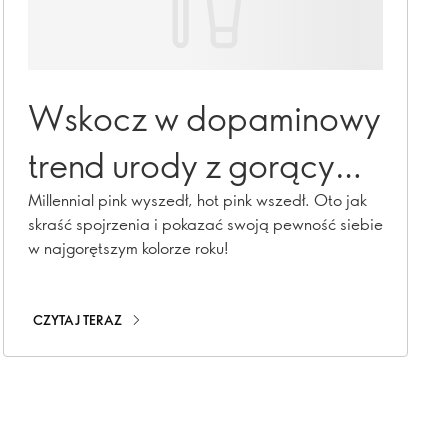
Wskocz w dopaminowy
trend urody z gorącym
różem
Millennial pink wyszedł, hot pink wszedł. Oto jak
skraść spojrzenia i pokazać swoją pewność siebie
w najgorętszym kolorze roku!
CZYTAJ TERAZ