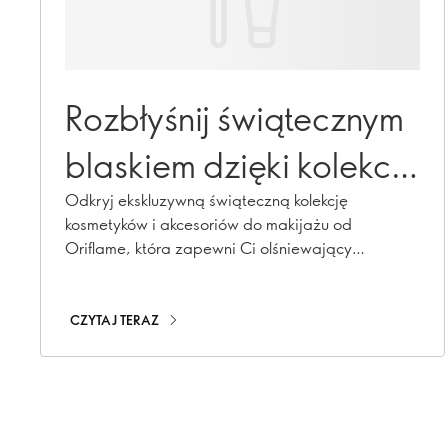
Rozbłyśnij świątecznym
blaskiem dzięki kolekcji
Hidden Gems
Odkryj ekskluzywną świąteczną kolekcję
kosmetyków i akcesoriów do makijażu od
Oriflame, która zapewni Ci olśniewający
świąteczny look. Dzięki The One's Hidden Gems
będziesz błyszczeć od stóp do głów, emanując
świątecznym blaskiem na każdą okazję!
CZYTAJ TERAZ