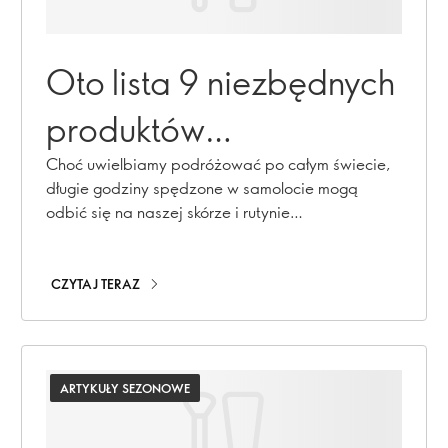
Oto lista 9 niezbędnych
produktów
kosmetycznych do
Choć uwielbiamy podróżować po całym świecie,
długie godziny spędzone w samolocie mogą
przechowywania w
odbić się na naszej skórze i rutynie
pielęgnacyjnej. Nie obawiaj się, ponieważ mamy
torbie podręcznej na
dla Ciebie niezbędne produkty kosmetyczne w
rozmiarze podróżnym, które powinieneś
CZYTAJ TERAZ
pokładzie samolotu:
spakować na następną przygodę. Niezależnie od
tego, czy odwiedzasz bliskich na Święta Bożego
Narodzenia, czy wyruszasz w Nowy Rok, te
niezbędne produkty zapewnią Ci świeży wygląd
ARTYKUŁY SEZONOWE
od startu do lądowania.