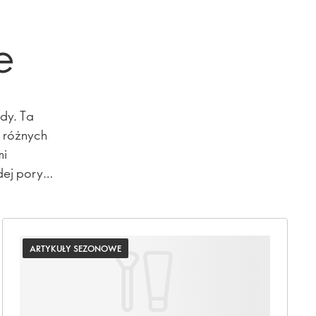
e
dy. Ta
z różnych
mi
dej pory
ARTYKUŁY SEZONOWE