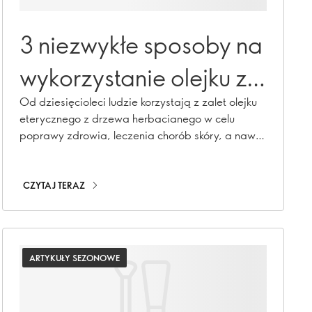
3 niezwykłe sposoby na
wykorzystanie olejku z
drzewa herbacianego
Od dziesięcioleci ludzie korzystają z zalet olejku
eterycznego z drzewa herbacianego w celu
poprawy zdrowia, leczenia chorób skóry, a nawet
leczenia nieświeżego oddechu. Czytaj dalej, aby
dowiedzieć się, jak sprawić, by ta genialna
roślina działała dla Ciebie w sposób, którego
CZYTAJ TERAZ
możesz się nie spodziewać!
ARTYKUŁY SEZONOWE