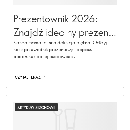
Prezentownik 2026:
Znajdź idealny prezent
na Dzień Matki
Każda mama to inna definicja piękna. Odkryj
nasz przewodnik prezentowy i dopasuj
podarunek do jej osobowości.
CZYTAJ TERAZ
ARTYKUŁY SEZONOWE