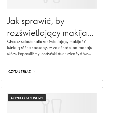
Jak sprawić, by
rozświetlający makijaż
przetrwał cały dzień?
Chcesz udoskonalić rozświetlający makijaż?
Istnieją różne sposoby, w zależności od rodzaju
skóry. Poprosiliśmy londyński duet wizażystów
Pamela &amp; Andrea, aby podzielili się swoimi
najlepszymi wskazówkami, jak osiągnąć
długotrwały blask.
CZYTAJ TERAZ
ARTYKUŁY SEZONOWE