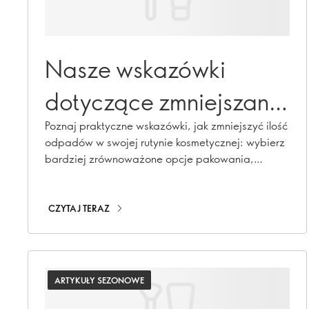
Nasze wskazówki
dotyczące zmniejszania
ilości odpadów
Poznaj praktyczne wskazówki, jak zmniejszyć ilość
odpadów w swojej rutynie kosmetycznej: wybierz
związanych z urodą
bardziej zrównoważone opcje pakowania,
produkty pochodzenia naturalnego i alternatywy
wielokrotnego napełniania.
CZYTAJ TERAZ
ARTYKUŁY SEZONOWE