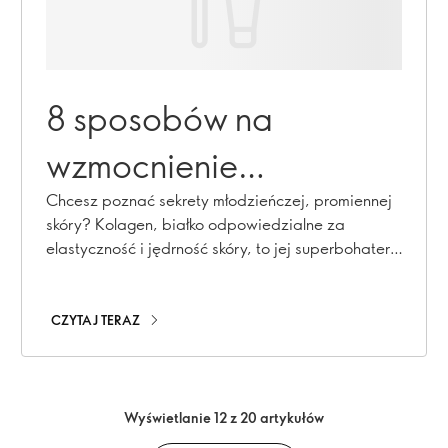
8 sposobów na
wzmocnienie
naturalnego kolagenu w
Chcesz poznać sekrety młodzieńczej, promiennej
skóry? Kolagen, białko odpowiedzialne za
skórze
elastyczność i jędrność skóry, to jej superbohater.
Jednak wraz z wiekiem jego produkcja spowalnia,
co prowadzi do powstawania zmarszczek i
wiotczenia skóry. Nie martw się! Mamy osiem
CZYTAJ TERAZ
skutecznych sposobów, które pomogą Ci
zwiększyć naturalną produkcję kolagenu w skórze.
Podążaj za nami!
Wyświetlanie 12 z 20 artykułów