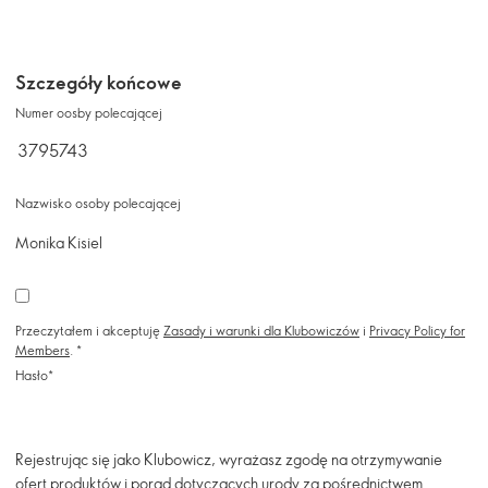
Szczegóły końcowe
Numer oosby polecającej
Nazwisko osoby polecającej
Monika Kisiel
Przeczytałem i akceptuję
Zasady i warunki dla Klubowiczów
i
Privacy Policy for
Members
.
Hasło
Rejestrując się jako Klubowicz, wyrażasz zgodę na otrzymywanie
ofert produktów i porad dotyczących urody za pośrednictwem