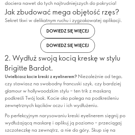
dociera nawet do tych najtrudniejszych do pokrycia!
Jak zbudować mega objętość rzęs?
Sekret tkwi w delikatnym ruchu i zygzakowatej aplikacji.
DOWIEDZ SIĘ WIĘCEJ
DOWIEDZ SIĘ WIĘCEJ
2. Wydłuż swoją kocią kreskę w stylu
Brigitte Bardot.
Niezależnie od tego,
Uwielbiasz kocie kreski z eyelinerem?
czy stawiasz na swobodny francuski szyk, czy bardziej
glamour w hollywoodzkim stylu – ten trik z maskarą
podkreśli Twój look. Kocie oko polega na podkreśleniu
zewnętrznych kącików oczu i ich wydłużeniu.
Po perfekcyjnym narysowaniu kreski eyelinerem sięgnij po
wydłużającą maskarę i aplikuj ją poziomo – przeciągaj
szczoteczkę na zewnątrz, a nie do góry. Skup się na