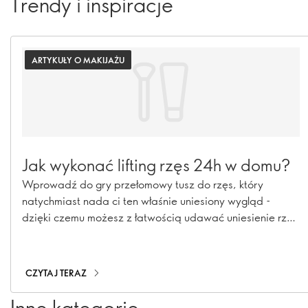
Trendy i inspiracje
ARTYKUŁY O MAKIJAŻU
Jak wykonać lifting rzęs 24h w domu?
Wprowadź do gry przełomowy tusz do rzęs, który
natychmiast nada ci ten właśnie uniesiony wygląd -
dzięki czemu możesz z łatwością udawać uniesienie rzęs
każdego dnia, bez kłopotów i chemikaliów.
CZYTAJ TERAZ
Inne kategorie