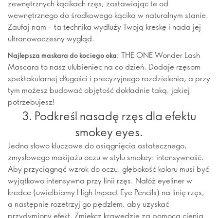
zewnętrznych kącikach rzęs, zostawiając te od
wewnętrznego do środkowego kącika w naturalnym stanie.
Zaufaj nam – ta technika wydłuży Twoją kreskę i nada jej
ultranowoczesny wygląd.
THE ONE Wonder Lash
Najlepsza maskara do kociego oka:
Mascara to nasz ulubieniec na co dzień. Dodaje rzęsom
spektakularnej długości i precyzyjnego rozdzielenia, a przy
tym możesz budować objętość dokładnie taką, jakiej
potrzebujesz!
3. Podkreśl nasadę rzęs dla efektu
smokey eyes.
Jedno słowo kluczowe do osiągnięcia ostatecznego,
zmysłowego makijażu oczu w stylu smokey: intensywność.
Aby przyciągnąć wzrok do oczu, głębokość koloru musi być
wyjątkowo intensywna przy linii rzęs. Nałóż eyeliner w
kredce (uwielbiamy High Impact Eye Pencils) na linię rzęs,
a następnie rozetrzyj go pędzlem, aby uzyskać
przydymiony efekt. Zmiękcz krawędzie za pomocą cienia