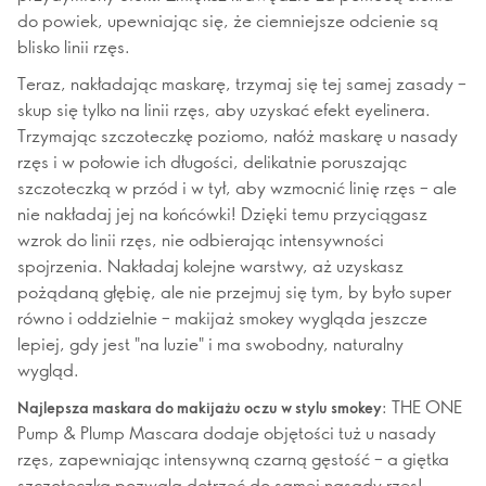
do powiek, upewniając się, że ciemniejsze odcienie są
blisko linii rzęs.
Teraz, nakładając maskarę, trzymaj się tej samej zasady –
skup się tylko na linii rzęs, aby uzyskać efekt eyelinera.
Trzymając szczoteczkę poziomo, nałóż maskarę u nasady
rzęs i w połowie ich długości, delikatnie poruszając
szczoteczką w przód i w tył, aby wzmocnić linię rzęs – ale
nie nakładaj jej na końcówki! Dzięki temu przyciągasz
wzrok do linii rzęs, nie odbierając intensywności
spojrzenia. Nakładaj kolejne warstwy, aż uzyskasz
pożądaną głębię, ale nie przejmuj się tym, by było super
równo i oddzielnie – makijaż smokey wygląda jeszcze
lepiej, gdy jest "na luzie" i ma swobodny, naturalny
wygląd.
: THE ONE
Najlepsza maskara do makijażu oczu w stylu smokey
Pump & Plump Mascara dodaje objętości tuż u nasady
rzęs, zapewniając intensywną czarną gęstość – a giętka
szczoteczka pozwala dotrzeć do samej nasady rzęs!