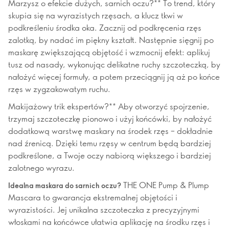
Marzysz o efekcie dużych, sarnich oczu?** To trend, który
skupia się na wyrazistych rzęsach, a klucz tkwi w
podkreśleniu środka oka. Zacznij od podkręcenia rzęs
zalotką, by nadać im piękny kształt. Następnie sięgnij po
maskarę zwiększającą objętość i wzmocnij efekt: aplikuj
tusz od nasady, wykonując delikatne ruchy szczoteczką, by
nałożyć więcej formuły, a potem przeciągnij ją aż po końce
rzęs w zygzakowatym ruchu.
Makijażowy trik ekspertów?** Aby otworzyć spojrzenie,
trzymaj szczoteczkę pionowo i użyj końcówki, by nałożyć
dodatkową warstwę maskary na środek rzęs – dokładnie
nad źrenicą. Dzięki temu rzęsy w centrum będą bardziej
podkreślone, a Twoje oczy nabiorą większego i bardziej
zalotnego wyrazu.
THE ONE Pump & Plump
Idealna maskara do sarnich oczu?
Mascara to gwarancja ekstremalnej objętości i
wyrazistości. Jej unikalna szczoteczka z precyzyjnymi
włoskami na końcówce ułatwia aplikację na środku rzęs i