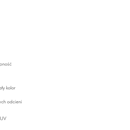
epność
ły kolor
ch odcieni
 UV