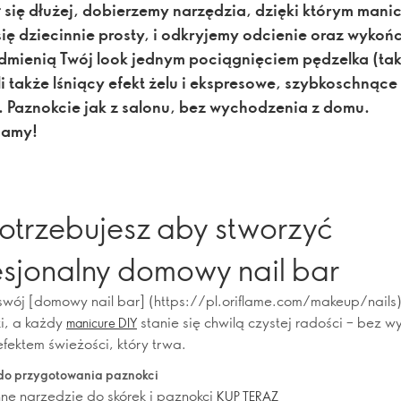
 się dłużej, dobierzemy narzędzia, dzięki którym mani
się dziecinnie prosty, i odkryjemy odcienie oraz wykoń
odmienią Twój look jednym pociągnięciem pędzelka (ta
i także lśniący efekt żelu i ekspresowe, szybkoschnące
. Paznokcie jak z salonu, bez wychodzenia z domu.
namy!
otrzebujesz aby stworzyć
esjonalny domowy nail bar
ój [domowy nail bar] (https://pl.oriflame.com/makeup/nails)
i, a każdy
stanie się chwilą czystej radości – bez wy
manicure DIY
 efektem świeżości, który trwa.
do przygotowania paznokci
ne narzędzie do skórek i paznokci
KUP TERAZ