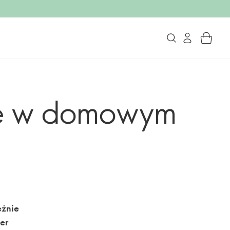
re w domowym
eżnie
er