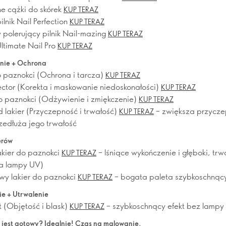
ne cążki do skórek
KUP TERAZ
ilnik Nail Perfection
KUP TERAZ
y polerujący pilnik Nail-mazing
KUP TERAZ
ltimate Nail Pro
KUP TERAZ
nie + Ochrona
 paznokci (Ochrona i tarcza)
KUP TERAZ
fector (Korekta i maskowanie niedoskonałości)
KUP TERAZ
o paznokci (Odżywienie i zmiękczenie)
KUP TERAZ
 lakier (Przyczepność i trwałość)
– zwiększa przycz
KUP TERAZ
rzedłuża jego trwałość
erów
akier do paznokci
– lśniące wykończenie i głęboki, trwa
KUP TERAZ
ia lampy UV)
wy lakier do paznokci
– bogata paleta szybkoschnący
KUP TERAZ
e + Utrwalenie
 (Objętość i blask)
– szybkoschnący efekt bez lampy
KUP TERAZ
 jest gotowy? Idealnie! Czas na malowanie.