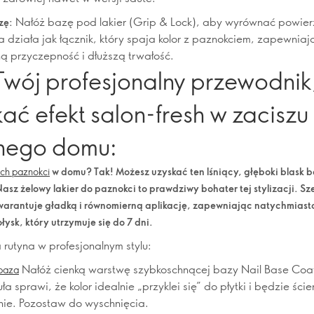
Nałóż bazę pod lakier (Grip & Lock), aby wyrównać powier
zę:
za działa jak łącznik, który spaja kolor z paznokciem, zapewnia
 przyczepność i dłuższą trwałość.
Twój profesjonalny przewodnik,
ać efekt salon-fresh w zaciszu
nego domu:
ych paznokci
w domu? Tak! Możesz uzyskać ten lśniący, głęboki blask b
asz żelowy lakier do paznokci to prawdziwy bohater tej stylizacji. Sz
arantuje gładką i równomierną aplikację, zapewniając natychmiasto
łysk, który utrzymuje się do 7 dni.
 rutyna w profesjonalnym stylu:
Nałóż cienką warstwę szybkoschnącej bazy Nail Base Coat.
 baza
ła sprawi, że kolor idealnie „przyklei się” do płytki i będzie ścier
ie. Pozostaw do wyschnięcia.