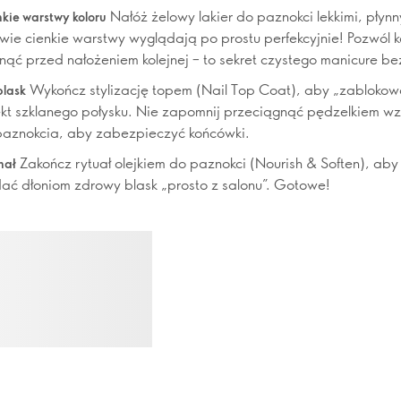
Nałóż żelowy lakier do paznokci lekkimi, płyn
nkie warstwy koloru
wie cienkie warstwy wyglądają po prostu perfekcyjnie! Pozwól 
nąć przed nałożeniem kolejnej – to sekret czystego manicure be
Wykończ stylizację topem (Nail Top Coat), aby „zablokować
blask
kt szklanego połysku. Nie zapomnij przeciągnąć pędzelkiem wz
paznokcia, aby zabezpieczyć końcówki.
Zakończ rytuał olejkiem do paznokci (Nourish & Soften), aby
nał
adać dłoniom zdrowy blask „prosto z salonu”. Gotowe!