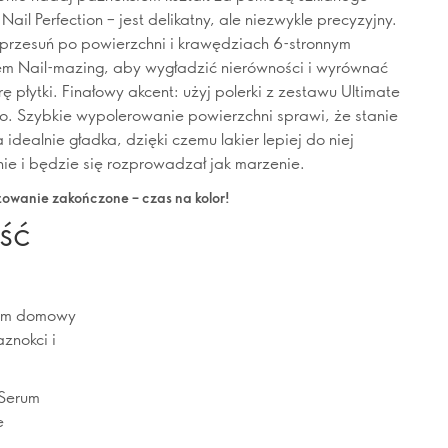
 Nail Perfection – jest delikatny, ale niezwykle precyzyjny.
przesuń po powierzchni i krawędziach 6-stronnym
iem Nail-mazing, aby wygładzić nierówności i wyrównać
urę płytki. Finałowy akcent: użyj polerki z zestawu Ultimate
ro. Szybkie wypolerowanie powierzchni sprawi, że stanie
a idealnie gładka, dzięki czemu lakier lepiej do niej
nie i będzie się rozprowadzał jak marzenie.
towanie zakończone – czas na kolor!
ość
 nim domowy
znokci i
 Serum
e