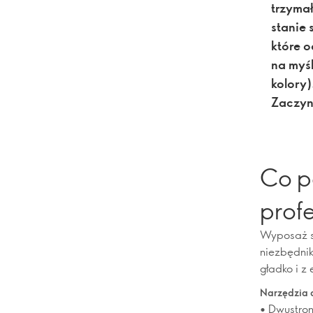
trzymał
stanie 
które 
na myśl
kolory)
Zaczy
Co p
prof
Wyposaż sw
niezbędnik
gładko i z
Narzędzia 
• Dwustron