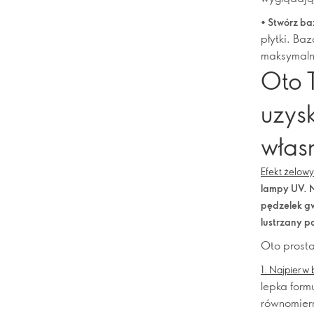
• Stwórz ba
płytki. Ba
maksymalną
Oto 
uzysk
włas
Efekt żelow
lampy UV. N
pędzelek gw
lustrzany po
Oto prosta
1. Najpierw
lepka formu
równomiern