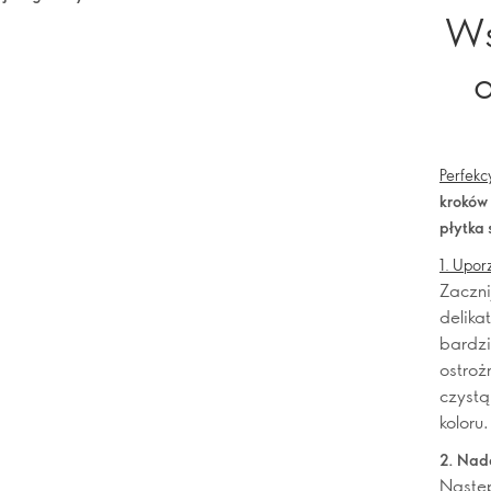
Ws
d
Perfekc
kroków
płytka 
1. Upor
Zaczni
delikat
bardzi
ostroż
czystą
koloru.
2. Nada
Następ