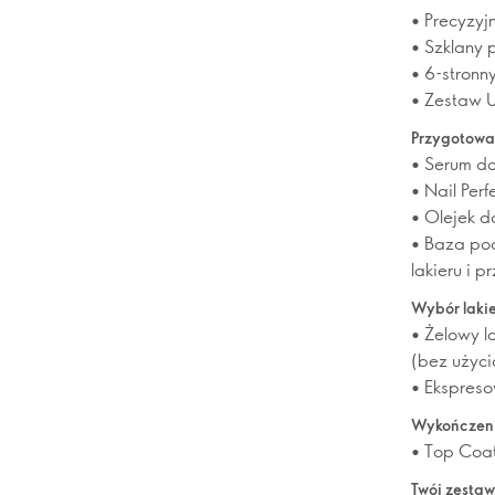
• Precyzyj
• Szklany p
• 6-stronn
• Zestaw U
Przygotowa
• Serum do
• Nail Per
• Olejek d
• Baza pod
lakieru i p
Wybór laki
• Żelowy l
(bez użyc
• Ekspreso
Wykończeni
• Top Coat
Twój zestaw