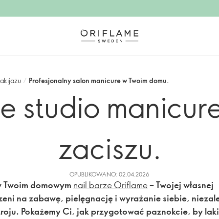
akijażu
/
Profesjonalny salon manicure w Twoim domu.
ne studio manicu
zaciszu.
OPUBLIKOWANO: 02.04.2026
w Twoim domowym
nail barze Oriflame
– Twojej własnej
zeni na zabawę, pielęgnację i wyrażanie siebie, niezal
roju. Pokażemy Ci, jak przygotować paznokcie, by laki