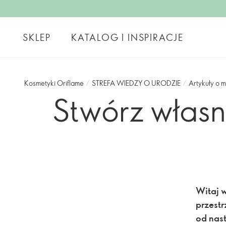
SKLEP
KATALOG I INSPIRACJE
Kosmetyki Oriflame
/
STREFA WIEDZY O URODZIE
/
Artykuły o m
Stwórz włas
Witaj 
przestr
od nast