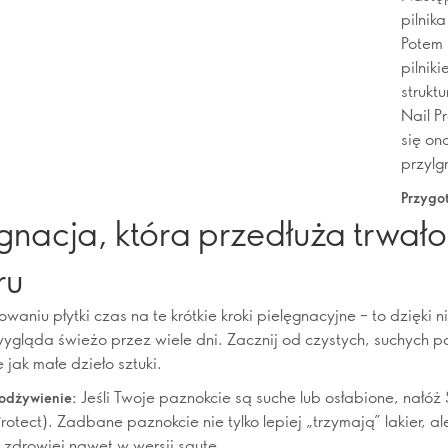
pilnika
Potem 
pilnik
strukt
Nail P
się on
przylg
Przygo
gnacja, która przedłuża trwał
ru
owaniu płytki czas na te krótkie kroki pielęgnacyjne – to dzięki
ygląda świeżo przez wiele dni. Zacznij od czystych, suchych pa
e jak małe dzieło sztuki.
Jeśli Twoje paznokcie są suche lub osłabione, nałóż
 odżywienie:
rotect). Zadbane paznokcie nie tylko lepiej „trzymają” lakier, al
zdrowiej nawet w wersji saute.