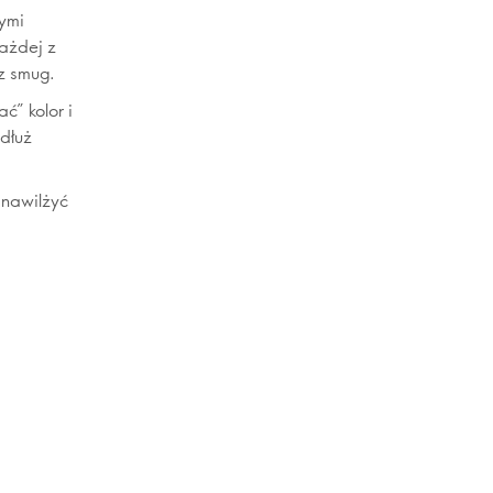
nymi
każdej z
z smug.
” kolor i
dłuż
 nawilżyć