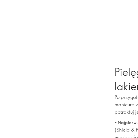
Pielę
lakie
Po przygot
manicure w
potraktuj j
• Najpierw
(Shield & P
wyglądają 