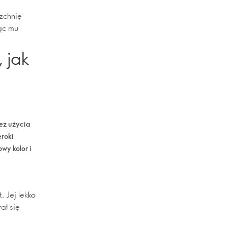
zchnię
jąc mu
 jak
ez użycia
eroki
wy kolor i
 Jej lekko
ał się