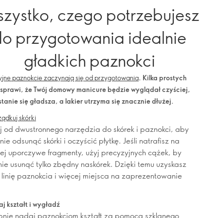
zystko, czego potrzebujesz
o przygotowania idealnie
gładkich paznokci
yjne paznokcie zaczynają się od przygotowania
. Kilka prostych
 sprawi, że Twój domowy manicure będzie wyglądał czyściej,
stanie się gładsza, a lakier utrzyma się znacznie dłużej.
ządkuj skórki
j od dwustronnego narzędzia do skórek i paznokci, aby
nie odsunąć skórki i oczyścić płytkę. Jeśli natrafisz na
ej uporczywe fragmenty, użyj precyzyjnych cążek, by
nie usunąć tylko zbędny naskórek. Dzięki temu uzyskasz
 linię paznokcia i więcej miejsca na zaprezentowanie
j kształt i wygładź
nie nadaj paznokciom kształt za pomocą szklanego