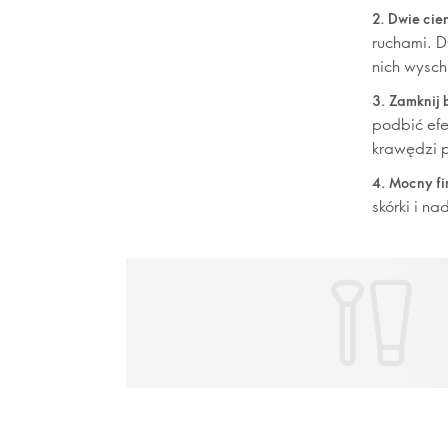
2. Dwie cie
ruchami. D
nich wysch
3. Zamknij 
podbić efe
krawędzi 
4. Mocny fi
skórki i n