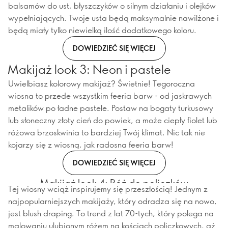
balsamów do ust, błyszczyków o silnym działaniu i olejków
wypełniających. Twoje usta będą maksymalnie nawilżone i
będą miały tylko niewielką ilość dodatkowego koloru.
DOWIEDZIEĆ SIĘ WIĘCEJ
Makijaż look 3: Neon i pastele
Uwielbiasz kolorowy makijaż? Świetnie! Tegoroczna
wiosna to przede wszystkim feeria barw - od jaskrawych
metalików po ładne pastele. Postaw na bogaty turkusowy
lub słoneczny złoty cień do powiek, a może ciepły fiolet lub
różowa brzoskwinia to bardziej Twój klimat. Nic tak nie
kojarzy się z wiosną, jak radosna feeria barw!
DOWIEDZIEĆ SIĘ WIĘCEJ
Makijaż look 4: Róż do policzków
Tej wiosny wciąż inspirujemy się przeszłością! Jednym z
najpopularniejszych makijaży, który odradza się na nowo,
jest blush draping. To trend z lat 70-tych, który polega na
malowaniu ulubionym różem na kościach policzkowych, aż