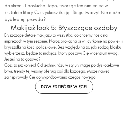
do skroni. I posłuchaj tego, tworząc ten rumieniec w
kształcie litery C, uzyskasz iluzję liftingu twarzy! Nie może
być lepiej, prawda?
Makijaż look 5: Błyszczące ozdoby
Błyszczące detale makijażu to wszystko, co chcemy nosić na
imprezach w tym sezonie. Nałóż brokat na brwi, cyrkonie na powieki i
kryształki na kości policzkowe. Bez względu na to, jaki rodzaj blasku
wybierzesz, będzie to makijaż, który postawi Cię w centrum uwagi.
Jesteś na to gotowa?
Cóż, to już koniec! Od technik różu w stylu vintage po dyskotekowe
brwi, trendy tej wiosny oferują coś dla każdego. Może nawet
zainspirowały Cię do wypróbowania czegoś nowego!
DOWIEDZIEĆ SIĘ WIĘCEJ