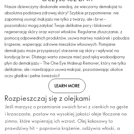
Nasze dziewczyny doskonale wiedzą, że wieczorny demakijaż to
absolutna podstawa zdrowej skóry! Szybkie przypomnienie: nie
zapominaj usunąć makijażu nie tylko z twarzy, ale i brwi –
pozostałości mogą zatykać Twoje delikatne pory i blokować
regenerację skóry oraz wzrost włosków. Regularne złuszczanie, z
pomocą odpowiednich produktów, usuwa martwy naskórek i pobudza
krążenie, wspierając zdrowie mieszków włosowych. Pomijanie
demakijażu może przyspieszyć starzenie się skóry i wpływać na
kondycję brwi. Dlatego warto zawsze mieć pod ręką wodoodporny
płyn do demakijażu – The One Eye Makeup Remover, który nie tylko
delikatnie, ale i nawilżająco usuwa makijaż, pozostawiając okolice
oczu gładkie i pełne świeżości!
LEARN MORE
Rozpieszczaj się z olejkami
Jeśli marzysz o przemianie swoich brwi z cienkich na gęste
i krzaczaste, postaw na wysokiej jakości oleje tłoczone na
zimno, które wspierają ich wzrost. Olej kokosowy to
prawdziwy hit – poprawia krążenie, odżywia włoski, a