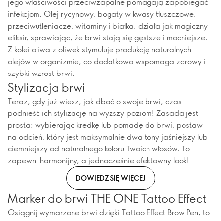
jego właściwości przeciwzapalne pomagają zapobiegać
infekcjom. Olej rycynowy, bogaty w kwasy tłuszczowe,
przeciwutleniacze, witaminy i białka, działa jak magiczny
eliksir, sprawiając, że brwi stają się gęstsze i mocniejsze.
Z kolei oliwa z oliwek stymuluje produkcję naturalnych
olejów w organizmie, co dodatkowo wspomaga zdrowy i
szybki wzrost brwi.
Stylizacja brwi
Teraz, gdy już wiesz, jak dbać o swoje brwi, czas
podnieść ich stylizację na wyższy poziom! Zasada jest
prosta: wybierając kredkę lub pomadę do brwi, postaw
na odcień, który jest maksymalnie dwa tony jaśniejszy lub
ciemniejszy od naturalnego koloru Twoich włosów. To
zapewni harmonijny, a jednocześnie efektowny look!
DOWIEDZ SIĘ WIĘCEJ
Marker do brwi THE ONE Tattoo Effect
Osiągnij wymarzone brwi dzięki Tattoo Effect Brow Pen, to