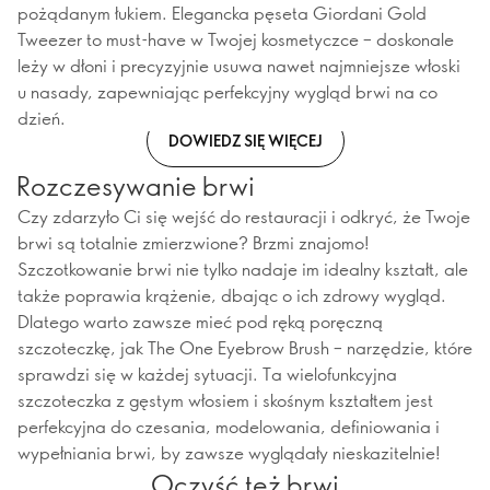
pożądanym łukiem. Elegancka pęseta Giordani Gold
Tweezer to must-have w Twojej kosmetyczce – doskonale
leży w dłoni i precyzyjnie usuwa nawet najmniejsze włoski
u nasady, zapewniając perfekcyjny wygląd brwi na co
dzień.
DOWIEDZ SIĘ WIĘCEJ
Rozczesywanie brwi
Czy zdarzyło Ci się wejść do restauracji i odkryć, że Twoje
brwi są totalnie zmierzwione? Brzmi znajomo!
Szczotkowanie brwi nie tylko nadaje im idealny kształt, ale
także poprawia krążenie, dbając o ich zdrowy wygląd.
Dlatego warto zawsze mieć pod ręką poręczną
szczoteczkę, jak The One Eyebrow Brush – narzędzie, które
sprawdzi się w każdej sytuacji. Ta wielofunkcyjna
szczoteczka z gęstym włosiem i skośnym kształtem jest
perfekcyjna do czesania, modelowania, definiowania i
wypełniania brwi, by zawsze wyglądały nieskazitelnie!
Oczyść też brwi