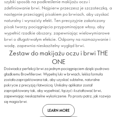
szybki sposób na podkreślenie makijażu oczu i
zdefiniowanie brwi. Najpierw przeczesz je szczoteczką, a
następnie przeciągnij pisakiem po brwiach, aby uzyskać
naturalny i wyrazisty efekt. Ten precyzyjnie zakończony
pisak tworzy pociągnięcia przypominające włosy, aby
wypełnić rzadkie obszary, zapewniając wielowymiarowe
brwi o długotrwałym efekcie. Odporny na rozmazywanie i
wodę, zapewnia nieskazitelny wygląd brwi.
Zestaw do makijażu oczu i brwi THE
ONE
Doświadcz perfekcji brwi za jednym pociągnięciem dzięki pudrowo
gładkiemu Browfillerowi. Wypełnij luki w brwiach, lekka formuła
została zaprojektowana tak, aby uzyskać subtelne, naturalne
pokrycie z precyzją i łatwością. Unikalny aplikator został
zaprojektowany tak, aby wypełniać, łączyć i kształtować brwi,
zapewniając nieskazitelne wykończenie. Po prostu patrz, jak rozwija
się magia brwi.
LEARN MORE