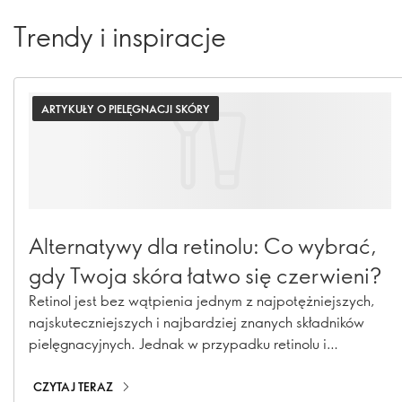
Trendy i inspiracje
ARTYKUŁY O PIELĘGNACJI SKÓRY
Alternatywy dla retinolu: Co wybrać,
gdy Twoja skóra łatwo się czerwieni?
Retinol jest bez wątpienia jednym z najpotężniejszych,
najskuteczniejszych i najbardziej znanych składników
pielęgnacyjnych. Jednak w przypadku retinolu i
niektórych innych najlepszych w swojej klasie substancji
czynnych, ich skuteczność może mieć wysoką cenę, jeśli
CZYTAJ TERAZ