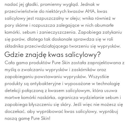
nadać jej gładki, promienny wygląd. Jednak w
przeciwieństwie do niektórych kwasów AHA, kwas
salicylowy jest rozpuszczalny w oleju; wnika również w
pory skórne i rozpuszcza zalegające w nich obumarłe
komórki, sebum i zanieczyszczenia. Zapobiega zatykaniu
się porów, dlatego tak doskonale sprawdza się w roli
składnika przeciwdziałającego tworzeniu się wyprysków.
Gdzie znajdę kwas salicylowy?
Cała gama produktów Pure Skin została zaprojektowana z
myślą o zwalczaniu wyprysków i zaskórników oraz
zapobieganiu powstawaniu wyprysków. Wszystkie
produkty są antybakteryjne i wyposażone w technologię
detekcji połączoną z kwasem salicylowym, która usuwa
martwe komórki naskórka, ogranicza wydzielanie sebum i
zapobiega błyszczeniu się skóry. Jeśli więc nie możesz się
doczekać, aby wypróbować kwas salicylowy, wypróbuj
naszą gamę Pure Skin!